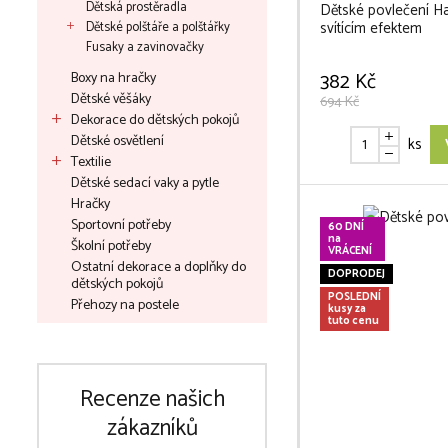
Dětská prostěradla
Dětské povlečení H
svítícím efektem
Dětské polštáře a polštářky
Fusaky a zavinovačky
382 Kč
Boxy na hračky
Dětské věšáky
694 Kč
Dekorace do dětských pokojů
Dětské osvětlení
ks
Textilie
Dětské sedací vaky a pytle
Hračky
Sportovní potřeby
60 DNÍ
na
Školní potřeby
VRÁCENÍ
Ostatní dekorace a doplňky do
DOPRODEJ
dětských pokojů
POSLEDNÍ
Přehozy na postele
kusy za
tuto cenu
Recenze našich
zákazníků