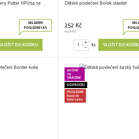
arry Potter HP054 se
Dětské povlečení Bořek stavitel
SKLADEM
SKL
252 Kč
POSLEDNÍ 1 KS
POSLED
629 Kč
ks
VLOŽIT DO KOŠÍKU
VLOŽIT DO KOŠÍ
60 DNÍ
na
VRÁCENÍ
DOPRODEJ
POSLEDNÍ
kusy za
tuto cenu