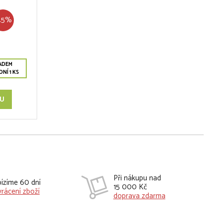
45%
ADEM
NÍ 1 KS
KU
Při nákupu nad
ízíme 60 dní
15 000 Kč
vrácení zboží
doprava zdarma