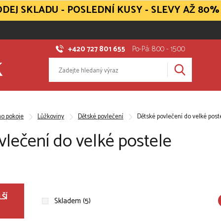
DEJ SKLADU - POSLEDNÍ KUSY - SLEVY AŽ 80%
+420 727 801 655
Po-Pá: 8:00 - 15:00
ho pokoje
Lůžkoviny
Dětské povlečení
Dětské povlečení do velké post
vlečení do velké postele
ŠÍ
Skladem (5)