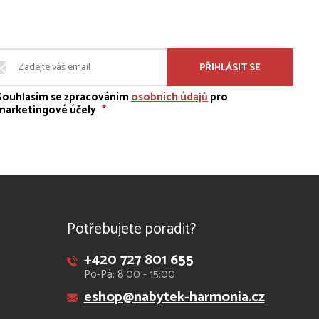
PŘIHLÁSIT SE
Souhlasím se zpracováním
osobních údajů
pro
marketingové účely
*
Potřebujete poradit?
+420 727 801 655
Po-Pá: 8:00 - 15:00
eshop@nabytek-harmonia.cz