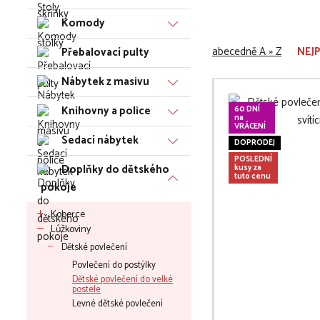
Komody
abecedně A » Z
NEJ
Přebalovací pulty
Nábytek z masivu
Knihovny a police
60 DNÍ
na
VRÁCENÍ
Sedací nábytek
DOPRODEJ
POSLEDNÍ
Doplňky do dětského
kusy za
tuto cenu
pokoje
Koberce
Lůžkoviny
Dětské povlečení
Povlečení do postýlky
Dětské povlečení do velké
postele
Levné dětské povlečení