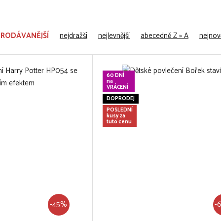
PRODÁVANĚJŠÍ
nejdražší
nejlevnější
abecedně Z » A
nejnově
60 DNÍ
na
VRÁCENÍ
DOPRODEJ
POSLEDNÍ
kusy za
tuto cenu
-45%
-