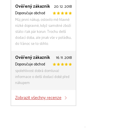
Ověřený zákazník
20. 12. 2018
Doporučuje obchod
Můj první nákup, oslovilo mě hlavně
nízké dopravné, když samotné zboží
stálo i tak pár korun. Trochu delší
dodací doba, ale jinak vše v pořádku,
do Vánoc se to stihlo.
Ověřený zákazník
16. 11. 2018
Doporučuje obchod
spolehlivost dobrá domluva)
informace o delší dodací době před
nákupem
Zobrazit všechny recenze