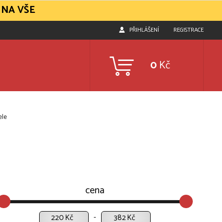
 NA VŠE
PŘIHLÁŠENÍ
REGISTRACE
0
Kč
ele
cena
Kč
Kč