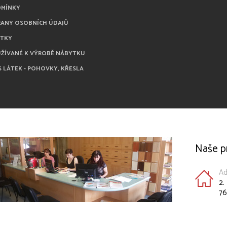
DMÍNKY
RANY OSOBNÍCH ÚDAJŮ
ÁTKY
UŽÍVANÉ K VÝROBĚ NÁBYTKU
S LÁTEK - POHOVKY, KŘESLA
Naše p
Ad
2.
76