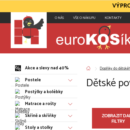
VÝPRO
O NÁS
VŠE O NÁKUPU
KONTAKTY
Akce a slevy nad 40%
Doplňky do dětské
Dětské po
Postele
Postýlky a kolébky
Matrace a rošty
Skříně a skříňky
ZOBRAZIT DAL
FILTRY
Stoly a stolky