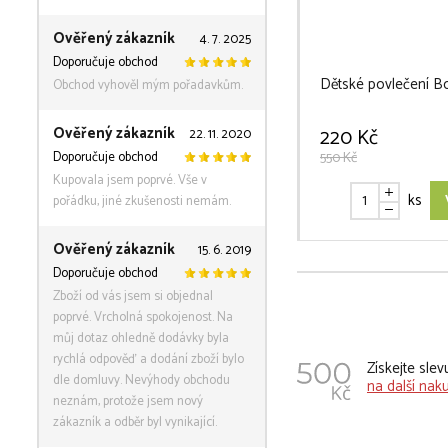
Ověřený zákazník
4. 7. 2025
Doporučuje obchod
Dětské povlečení Bo
Obchod vyhověl mým pořadavkům.
Ověřený zákazník
220 Kč
22. 11. 2020
Doporučuje obchod
550 Kč
Kupovala jsem poprvé. Vše v
ks
pořádku, jiné zkušenosti nemám.
Ověřený zákazník
15. 6. 2019
Doporučuje obchod
Zboží od vás jsem si objednal
poprvé. Vrcholná spokojenost. Na
můj dotaz ohledně dodávky byla
rychlá odpověď a dodání zboží bylo
Získejte sle
dle domluvy. Nevýhody obchodu
na další nak
neznám, protože jsem nový
zákazník a odběr byl vynikající.