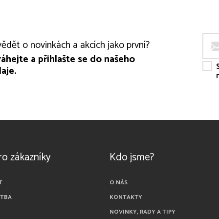
ědět o novinkách a akcích jako první?
áhejte a přihlašte se do našeho
aje.
ro zákazníky
Kdo jsme?
T
O NÁS
ATBA
KONTAKTY
NOVINKY, RADY A TIPY