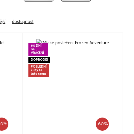
jší
dostupnost
60 DNÍ
na
VRÁCENÍ
DOPRODEJ
POSLEDNÍ
kusy za
tuto cenu
60%
-60%