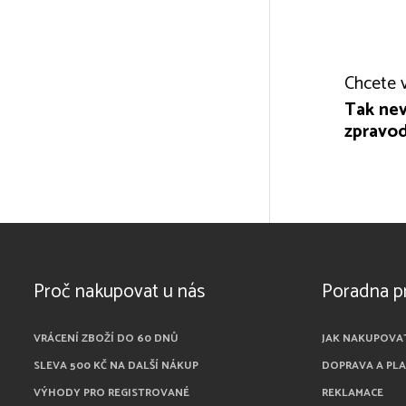
Chcete v
Tak nev
zpravod
Proč nakupovat u nás
Poradna p
VRÁCENÍ ZBOŽÍ DO 60 DNŮ
JAK NAKUPOVA
SLEVA 500 KČ NA DALŠÍ NÁKUP
DOPRAVA A PL
VÝHODY PRO REGISTROVANÉ
REKLAMACE