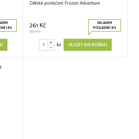
Dětské povlečení Frozen Adventure
ADEM
SKLADEM
261 Kč
NÍ 1 KS
POSLEDNÍ 1 KS
653 Kč
ks
KU
VLOŽIT DO KOŠÍKU