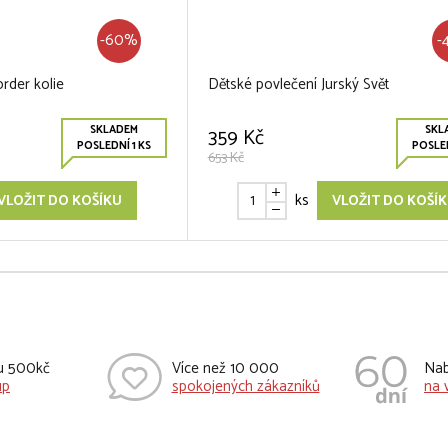
-60%
-
rder kolie
Dětské povlečení Jurský Svět
SKLADEM
SKL
359 Kč
POSLEDNÍ 1 KS
POSLED
653 Kč
ks
VLOŽIT DO KOŠÍKU
VLOŽIT DO KOŠÍ
vu 500kč
Více než 10 000
Nab
up
spokojených zákazníků
na 