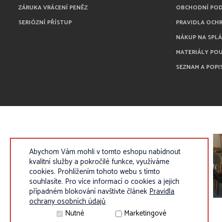
ZÁRUKA VRÁCENÍ PENĚZ
OBCHODNÍ PO
SERIÓZNÍ PŘÍSTUP
PRAVIDLA OCH
NÁKUP NA SPL
MATERIÁLY PO
SEZNAM A POPI
Abychom Vám mohli v tomto eshopu nabídnout
kvalitní služby a pokročilé funkce, využíváme
cookies. Prohlížením tohoto webu s tímto
souhlasíte. Pro více informací o cookies a jejich
případném blokování navštivte článek
Pravidla
ochrany osobních údajů
Nutné
Marketingové