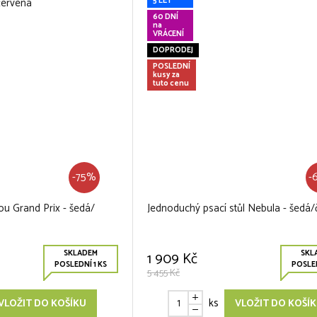
5 LET
60 DNÍ
na
VRÁCENÍ
DOPRODEJ
POSLEDNÍ
kusy za
tuto cenu
-75%
-
ou Grand Prix - šedá/
Jednoduchý psací stůl Nebula - šedá/
SKLADEM
SKL
1 909 Kč
POSLEDNÍ 1 KS
POSLED
5 455 Kč
ks
VLOŽIT DO KOŠÍKU
VLOŽIT DO KOŠÍ