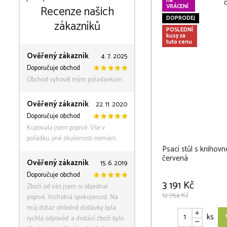
na
VRÁCENÍ
Recenze našich
DOPRODEJ
zákazníků
POSLEDNÍ
kusy za
tuto cenu
Ověřený zákazník
4. 7. 2025
Doporučuje obchod
Obchod vyhověl mým pořadavkům.
Ověřený zákazník
22. 11. 2020
Doporučuje obchod
Kupovala jsem poprvé. Vše v
pořádku, jiné zkušenosti nemám.
Psací stůl s knihovn
červená
Ověřený zákazník
15. 6. 2019
Doporučuje obchod
3 191 Kč
Zboží od vás jsem si objednal
12 764 Kč
poprvé. Vrcholná spokojenost. Na
můj dotaz ohledně dodávky byla
ks
rychlá odpověď a dodání zboží bylo