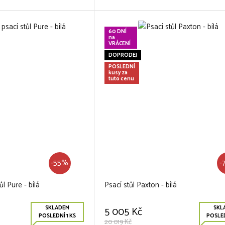
60 DNÍ
na
VRÁCENÍ
DOPRODEJ
POSLEDNÍ
kusy za
tuto cenu
-55%
-
l Pure - bílá
Psací stůl Paxton - bílá
SKLADEM
SKL
5 005 Kč
POSLEDNÍ 1 KS
POSLED
20 019 Kč