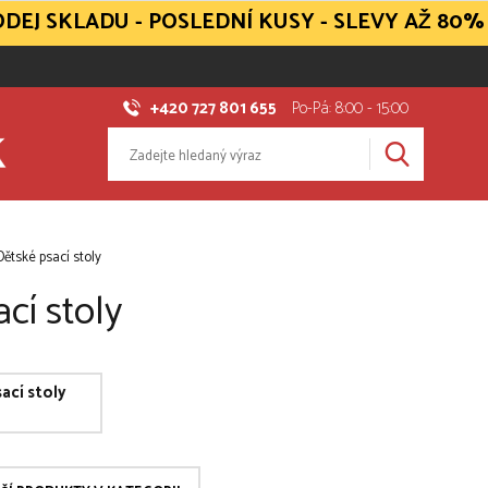
DEJ SKLADU - POSLEDNÍ KUSY - SLEVY AŽ 80%
+420 727 801 655
Po-Pá: 8:00 - 15:00
Dětské psací stoly
cí stoly
ací stoly