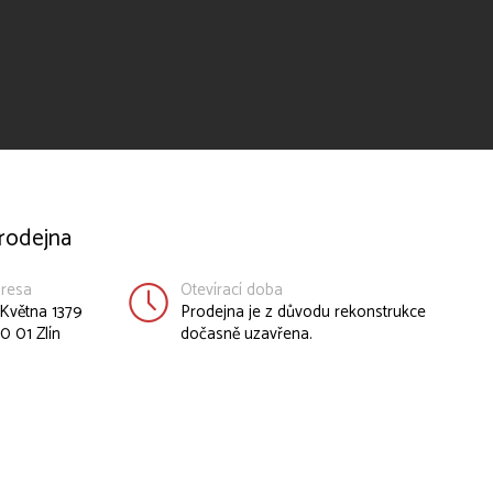
rodejna
resa
Otevírací doba
 Května 1379
Prodejna je z důvodu rekonstrukce
0 01 Zlín
dočasně uzavřena.