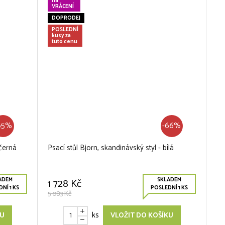
na
VRÁCENÍ
DOPRODEJ
POSLEDNÍ
kusy za
tuto cenu
65%
-66%
černá
Psací stůl Bjorn, skandinávský styl - bílá
ADEM
SKLADEM
1 728 Kč
NÍ 1 KS
POSLEDNÍ 1 KS
5 083 Kč
ks
KU
VLOŽIT DO KOŠÍKU