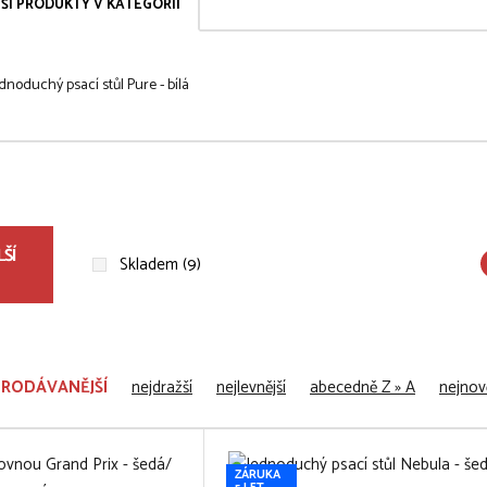
ŠÍ PRODUKTY V KATEGORII
dnoduchý psací stůl Pure - bílá
ŠÍ
Skladem (9)
PRODÁVANĚJŠÍ
nejdražší
nejlevnější
abecedně Z » A
nejnově
ZÁRUKA