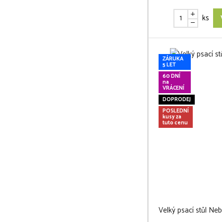
ks
ZÁRUKA
5 LET
60 DNÍ
na
VRÁCENÍ
DOPRODEJ
POSLEDNÍ
kusy za
tuto cenu
Velký psací stůl Ne