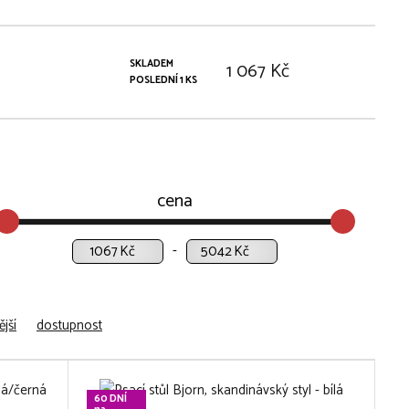
SKLADEM
1 067 Kč
POSLEDNÍ 1 KS
cena
Kč
Kč
jší
dostupnost
60 DNÍ