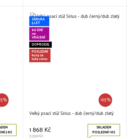
ZÁRUKA
5 LET
60 DNÍ
na
VRÁCENÍ
DOPRODEJ
POSLEDNÍ
kusy za
tuto cenu
75%
-65%
Velký psací stůl Sirius - dub černý/dub zlatý
ADEM
SKLADEM
1 868 Kč
NÍ 2 KS
POSLEDNÍ 1 KS
5 336 Kč