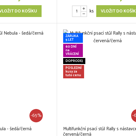
ks
VLOŽIT DO KOŠÍKU
VLOŽIT DO KOŠÍ
ZÁRUKA
5 LET
60 DNÍ
na
VRÁCENÍ
DOPRODEJ
POSLEDNÍ
kusy za
tuto cenu
-65%
-
bula - šedá/černá
Multifunkční psací stůl Rally s nástav
červená/černá