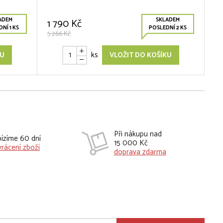
ADEM
SKLADEM
1 790 Kč
NÍ 1 KS
POSLEDNÍ 2 KS
5 266 Kč
ks
KU
VLOŽIT DO KOŠÍKU
Při nákupu nad
ízíme 60 dní
15 000 Kč
vrácení zboží
doprava zdarma