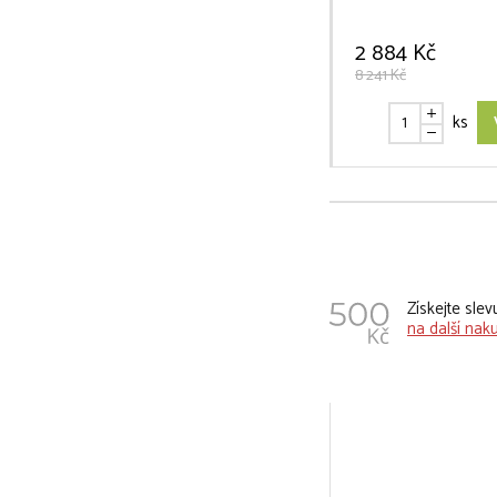
2 884 Kč
8 241 Kč
ks
Získejte sle
na další nak