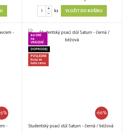
ks
KU
VLOŽIT DO KOŠÍKU
60 DNÍ
na
VRÁCENÍ
DOPRODEJ
POSLEDNÍ
kusy za
tuto cenu
65%
-66%
cem -
Studentský psací stůl Saturn - černá / béžová