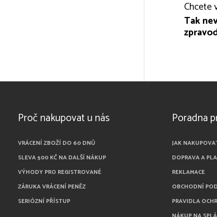
Chcete v
Tak nev
zpravod
Proč nakupovat u nás
Poradna p
VRÁCENÍ ZBOŽÍ DO 60 DNŮ
JAK NAKUPOVA
SLEVA 500 KČ NA DALŠÍ NÁKUP
DOPRAVA A PL
VÝHODY PRO REGISTROVANÉ
REKLAMACE
ZÁRUKA VRÁCENÍ PENĚZ
OBCHODNÍ PO
SERIÓZNÍ PŘÍSTUP
PRAVIDLA OCH
NÁKUP NA SPL