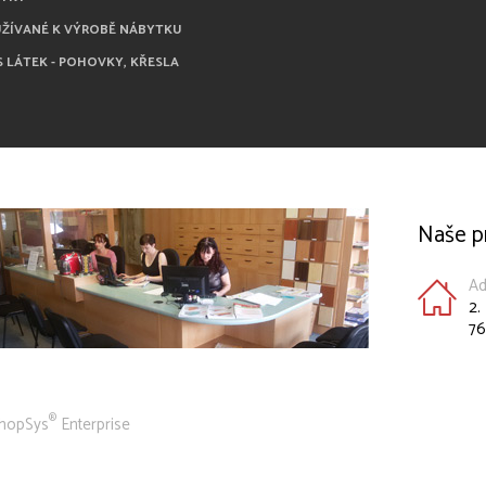
UŽÍVANÉ K VÝROBĚ NÁBYTKU
S LÁTEK - POHOVKY, KŘESLA
Naše p
Ad
2.
76
®
hopSys
Enterprise