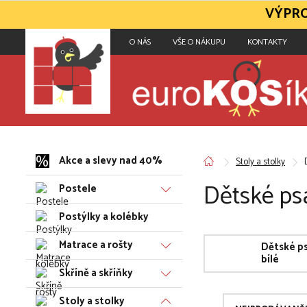
VÝPRO
O NÁS
VŠE O NÁKUPU
KONTAKTY
Akce a slevy nad 40%
Stoly a stolky
Dětské psa
Postele
Postýlky a kolébky
Matrace a rošty
Dětské ps
bílé
Skříně a skříňky
Stoly a stolky