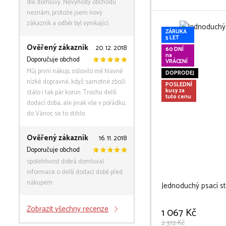
dle domluvy. Nevýhody obchodu
neznám, protože jsem nový
zákazník a odběr byl vynikající.
ZÁRUKA
5 LET
Ověřený zákazník
20. 12. 2018
60 DNÍ
na
Doporučuje obchod
VRÁCENÍ
Můj první nákup, oslovilo mě hlavně
DOPRODEJ
nízké dopravné, když samotné zboží
POSLEDNÍ
kusy za
stálo i tak pár korun. Trochu delší
tuto cenu
dodací doba, ale jinak vše v pořádku,
do Vánoc se to stihlo.
Ověřený zákazník
16. 11. 2018
Doporučuje obchod
spolehlivost dobrá domluva)
informace o delší dodací době před
nákupem
Jednoduchý psací stů
Zobrazit všechny recenze
1 067 Kč
2 372 Kč