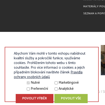
MATERIÁLY PO
SEZNAM A POPI
Abychom Vám mohli v tomto eshopu nabídnout
kvalitní služby a pokročilé funkce, využíváme
cookies. Prohlížením tohoto webu s tímto
souhlasíte. Pro více informací o cookies a jejich
případném blokování navštivte článek
Pravidla
ochrany osobních údajů
Nutné
Marketingové
Preferenční
Analytické
© 2010 - 2026 Eurokosik.cz - vybavení do dětských pokojíků |
S
POVOLIT VÝBĚR
POVOLIT VŠE