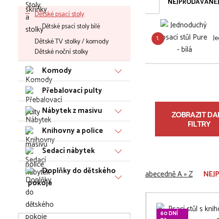
NEJPRODÁVANĚJ
Dětské psací stoly
Dětské psací stoly bílé
1.
Je
Dětské TV stolky / komody
Dětské noční stolky
Komody
Přebalovací pulty
Nábytek z masivu
ZOBRAZIT DAL
FILTRY
Knihovny a police
Sedací nábytek
Doplňky do dětského
abecedně A » Z
NEJ
pokoje
60 DNÍ