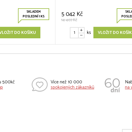
SKLADEM
SKL
5 042 Kč
POSLEDNÍ 1 KS
POSLED
14 407 Kč
ks
VLOŽIT DO KOŠÍKU
VLOŽIT DO KOŠÍ
vu 500kč
Více než 10 000
Nab
up
spokojených zákazníků
na 