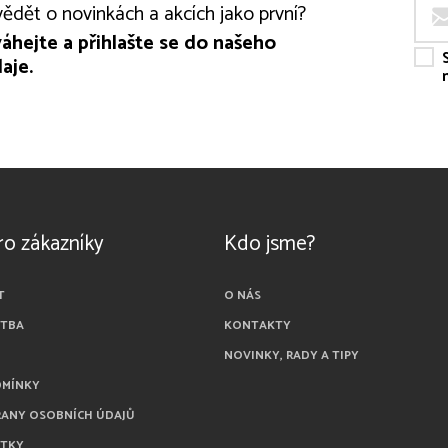
ědět o novinkách a akcích jako první?
áhejte a přihlašte se do našeho
aje.
ro zákazníky
Kdo jsme?
T
O NÁS
ATBA
KONTAKTY
NOVINKY, RADY A TIPY
DMÍNKY
RANY OSOBNÍCH ÚDAJŮ
ÁTKY