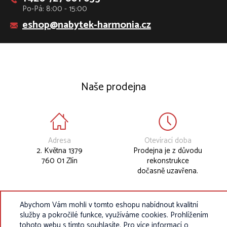
Po-Pá: 8:00 - 15:00
eshop@nabytek-harmonia.cz
Naše prodejna
Adresa
Otevírací doba
2. Května 1379
Prodejna je z důvodu
760 01 Zlín
rekonstrukce
dočasně uzavřena.
Abychom Vám mohli v tomto eshopu nabídnout kvalitní
služby a pokročilé funkce, využíváme cookies. Prohlížením
tohoto webu s tímto souhlasíte. Pro více informací o