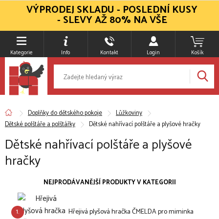
VÝPRODEJ SKLADU - POSLEDNÍ KUSY
- SLEVY AŽ 80% NA VŠE
Kategorie
Info
Kontakt
Login
Košík
Doplňky do dětského pokoje
Lůžkoviny
Dětské polštáře a polštářky
Dětské nahřívací polštáře a plyšové hračky
Dětské nahřívací polštáře a plyšové
hračky
NEJPRODÁVANĚJŠÍ PRODUKTY V KATEGORII
1.
Hřejivá plyšová hračka ČMELDA pro miminka