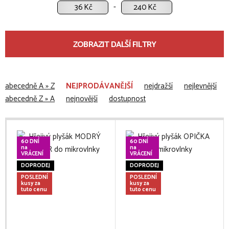
Kč
Kč
ZOBRAZIT DALŠÍ FILTRY
abecedně A » Z
NEJPRODÁVANĚJŠÍ
nejdražší
nejlevnější
abecedně Z » A
nejnovější
dostupnost
60 DNÍ
60 DNÍ
na
na
VRÁCENÍ
VRÁCENÍ
DOPRODEJ
DOPRODEJ
POSLEDNÍ
POSLEDNÍ
kusy za
kusy za
tuto cenu
tuto cenu