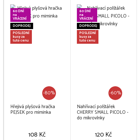
60 DNÍ
60 DNÍ
na
na
VRÁCENÍ
VRÁCENÍ
DOPRODEJ
DOPRODEJ
POSLEDNÍ
POSLEDNÍ
kusy za
kusy za
tuto cenu
tuto cenu
-80%
-60%
Hřejivá plyšová hračka
Nahřívací polštářek
PEJSEK pro miminka
CHERRY SMALL PICOLO -
do mikrovlnky
108 Kč
120 Kč