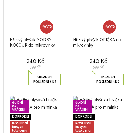
-60%
-60%
Hřejivý plyšák MODRÝ
Hřejivý plyšák OPIČKA do
KOCOUR do mikrovlnky
mikrovlnky
240 Kč
240 Kč
599 Kč
599 Kč
SKLADEM
SKLADEM
POSLEDNÍ 6 KS
POSLEDNÍ 3 KS
60 DNÍ
60 DNÍ
na
na
VRÁCENÍ
VRÁCENÍ
DOPRODEJ
DOPRODEJ
POSLEDNÍ
POSLEDNÍ
kusy za
kusy za
tuto cenu
tuto cenu