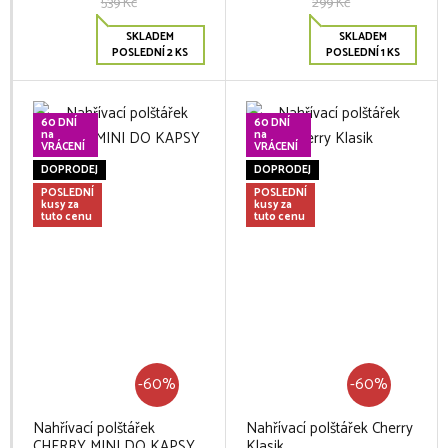
539 Kč
299 Kč
SKLADEM
SKLADEM
POSLEDNÍ 2 KS
POSLEDNÍ 1 KS
60 DNÍ
60 DNÍ
na
na
VRÁCENÍ
VRÁCENÍ
DOPRODEJ
DOPRODEJ
POSLEDNÍ
POSLEDNÍ
kusy za
kusy za
tuto cenu
tuto cenu
-60%
-60%
Nahřívací polštářek
Nahřívací polštářek Cherry
CHERRY MINI DO KAPSY
Klasik