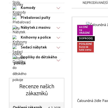
NEJPRODÁVANĚJŠÍ
Komody
Přebalovací pulty
Nábytek z masivu
60 DNÍ
na
VRÁCENÍ
Knihovny a police
DOPRODEJ
POSLEDNÍ
Sedací nábytek
kusy za
tuto cenu
Doplňky do dětského
pokoje
Recenze našich
zákazníků
Čalouněná židle Pax
Ověřený zákazník
4. 7. 2025