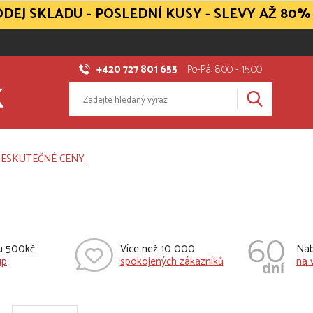
DEJ SKLADU - POSLEDNÍ KUSY - SLEVY AŽ 80%
+420 727 801 655
Po-Pá: 8:00 - 15:00
vu 500kč
Více než 10 000
Nab
up
spokojených zákazníků
na 