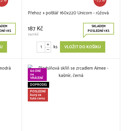
75%
-75%
Přehoz + polštář 160x220 Unicorn - růžová
ADEM
SKLADEM
187 Kč
NÍ 1 KS
POSLEDNÍ 1 KS
747 Kč
ks
KU
VLOŽIT DO KOŠÍKU
60 DNÍ
na
VRÁCENÍ
DOPRODEJ
POSLEDNÍ
kusy za
tuto cenu