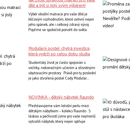
Jak zvolit správnou matraci pro vaše
dítě a být si jistý svým výběrem!
Výběr ideální matrace pro vaše dítě je
klíčovým rozhodnutím, které ovlivní nejen
jeho spánek, ale i celkový zdravý vývoj.
Pojďme se společně ponořit do světa
dětských matrací a objevme, jak najít tu
nejlepší pro každou věkovou skupinu.
Modulární postel: chytrá investice,
která vydrží po celou dobu studia
Studentský život je často spojován s
večírky, nekonečným učením a stísněnými
ubytovacími prostory . Právě pro ty poslední
je jako stvořená postel Cody Modular ,
která dokáže oživit jakýkoliv pokoj a
maximálně využít jeho potenciál.
Koneckonců, co víc si student může přát
NOVINKA - dětský nábytek Raundo
než pohodlné místo k odpočinku a
dostatek prostoru pro studijní materiály ?
Představujeme vám letošní perlu mezi
dětským nábytkem – kolekci Raundo . S
láskou a pečlivostí jsme pro vaše nejmenší
vytvořili nábytek, který nejen splňuje
všechny vaše požadavky a představy o i