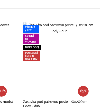
ZÁRUKA
5 LET
60 DNÍ
na
VRÁCENÍ
DOPRODEJ
POSLEDNÍ
kusy za
tuto cenu
60%
-65%
es modrá
Zásuvka pod patrovou postel 90x200cm
Cody - dub