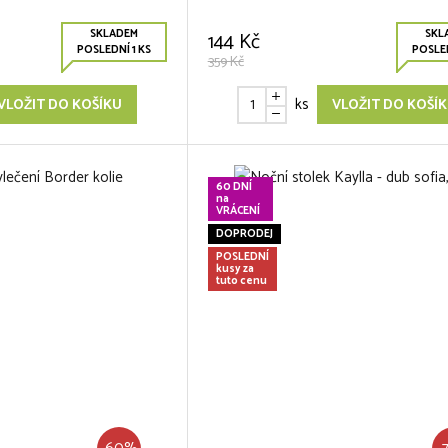
SKLADEM
SKL
144 Kč
POSLEDNÍ 1 KS
POSLED
359 Kč
ks
VLOŽIT DO KOŠÍKU
VLOŽIT DO KOŠÍ
60 DNÍ
na
VRÁCENÍ
DOPRODEJ
POSLEDNÍ
kusy za
tuto cenu