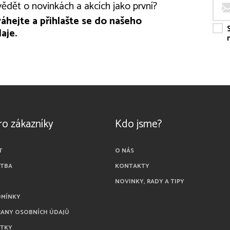
ědět o novinkách a akcích jako první?
áhejte a přihlašte se do našeho
aje.
ro zákazníky
Kdo jsme?
T
O NÁS
ATBA
KONTAKTY
NOVINKY, RADY A TIPY
DMÍNKY
RANY OSOBNÍCH ÚDAJŮ
ÁTKY