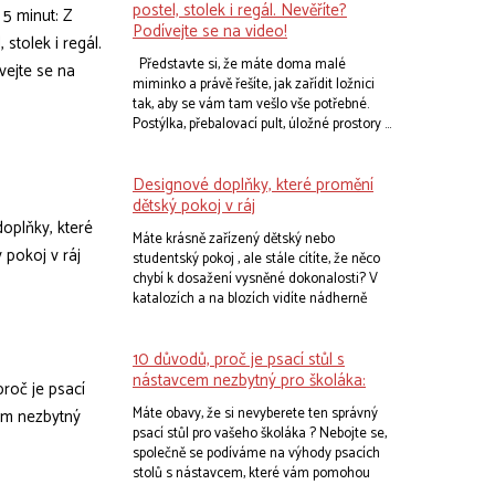
postel, stolek i regál. Nevěříte?
Podívejte se na video!
Představte si, že máte doma malé
miminko a právě řešíte, jak zařídit ložnici
tak, aby se vám tam vešlo vše potřebné.
Postýlka, přebalovací pult, úložné prostory ...
Přemýšlíte, jak to všechno poskládat
dohromady, aby to fungovalo a zároveň to
Designové doplňky, které promění
nevypadalo jako v second handu. A teď si
představte, že existuje kouzelné řešení,
dětský pokoj v ráj
které vám ušetří spoustu místa, času i
Máte krásně zařízený dětský nebo
peněz. Řešení, které roste s vaším dítětem
studentský pokoj , ale stále cítíte, že něco
a přizpůsobuje se jeho potřebám. Řešení
chybí k dosažení vysněné dokonalosti? V
jménem multifunkční rostoucí postýlka .
katalozích a na blozích vidíte nádherně
sladěné pokoje a přáli byste si, aby i ten váš
vypadal stejně úchvatně. Klíčem k úspěchu
10 důvodů, proč je psací stůl s
jsou právě doplňky , které dokážou s
pokojem doslova čarovat.
nástavcem nezbytný pro školáka:
Máte obavy, že si nevyberete ten správný
psací stůl pro vašeho školáka ? Nebojte se,
společně se podíváme na výhody psacích
stolů s nástavcem, které vám pomohou
učinit tu správnou volbu. Možná zjistíte, že