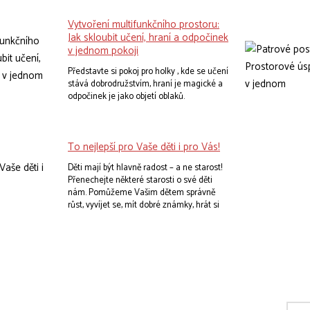
deálním dětském pokoji , ale zároveň
přináší do domova kus hravosti, bezpečí,
Vytvoření multifunkčního prostoru:
útulnosti a moderního designu.
Jak skloubit učení, hraní a odpočinek
v jednom pokoji
Představte si pokoj pro holky , kde se učení
stává dobrodružstvím, hraní je magické a
odpočinek je jako objetí oblaků.
To nejlepší pro Vaše děti i pro Vás!
Děti mají být hlavně radost – a ne starost!
Přenechejte některé starosti o své děti
nám. Pomůžeme Vašim dětem správně
růst, vyvíjet se, mít dobré známky, hrát si
bez úhony a těšit se do postele. Nevěříte?
Vyberte svým dětem ideální nábytek do
pokojíčku a rázem se promění. Zjistíte, že u
kvalitního psacího stolu se děti rády učí, že
do praktických regálů si rády uklízí, nebo
že na kvalitní matraci se vyspí dorůžova.