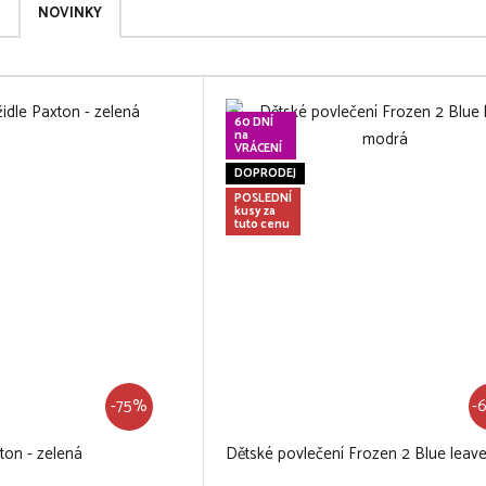
NOVINKY
60 DNÍ
na
VRÁCENÍ
DOPRODEJ
POSLEDNÍ
kusy za
tuto cenu
-75%
-
ton - zelená
Dětské povlečení Frozen 2 Blue leav