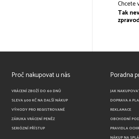
Chcete v
Tak nev
zpravod
Proč nakupovat u nás
Poradna p
VRÁCENÍ ZBOŽÍ DO 60 DNŮ
JAK NAKUPOVA
SLEVA 500 KČ NA DALŠÍ NÁKUP
DOPRAVA A PL
VÝHODY PRO REGISTROVANÉ
REKLAMACE
ZÁRUKA VRÁCENÍ PENĚZ
OBCHODNÍ PO
SERIÓZNÍ PŘÍSTUP
PRAVIDLA OCH
NÁKUP NA SPL