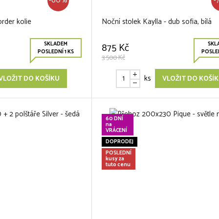
-60%
-
rder kolie
Noční stolek Kaylla - dub sofia, bílá
SKLADEM
SKL
875 Kč
POSLEDNÍ 1 KS
POSLED
3 500 Kč
ks
VLOŽIT DO KOŠÍKU
VLOŽIT DO KOŠÍ
60 DNÍ
na
VRÁCENÍ
DOPRODEJ
POSLEDNÍ
kusy za
tuto cenu