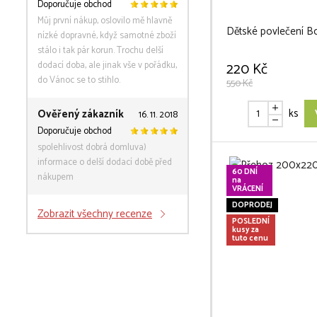
Doporučuje obchod
Můj první nákup, oslovilo mě hlavně
Dětské povlečení Bo
nízké dopravné, když samotné zboží
stálo i tak pár korun. Trochu delší
dodací doba, ale jinak vše v pořádku,
220 Kč
do Vánoc se to stihlo.
550 Kč
ks
Ověřený zákazník
16. 11. 2018
Doporučuje obchod
spolehlivost dobrá domluva)
informace o delší dodací době před
60 DNÍ
nákupem
na
VRÁCENÍ
DOPRODEJ
Zobrazit všechny recenze
POSLEDNÍ
kusy za
tuto cenu