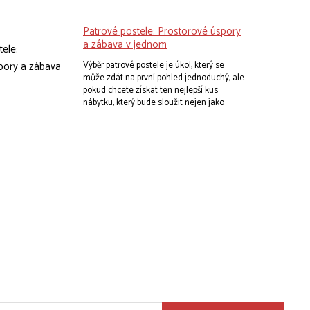
stůl s nástavcem je přesně to, co potřebuje
nejen váš školák, ale i celá rodina.
Patrové postele: Prostorové úspory
a zábava v jednom
Výběr patrové postele je úkol, který se
může zdát na první pohled jednoduchý, ale
pokud chcete získat ten nejlepší kus
nábytku, který bude sloužit nejen jako
místo k odpočinku, ale také jako
prostředek pro zábavu a prostorovou
úsporu, je třeba se věnovat několika
aspektům. Představte si, že jste na nákupní
výpravě v zemi Nábytkových divů. Místo
mnoha úzkých uliček nábytkových
obchodů se před vámi rozprostírá nespočet
možností patrových postelí. Kde začít?