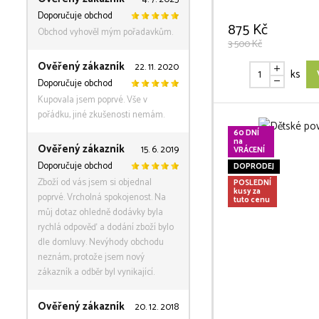
Doporučuje obchod
875 Kč
Obchod vyhověl mým pořadavkům.
3 500 Kč
Ověřený zákazník
22. 11. 2020
ks
Doporučuje obchod
Kupovala jsem poprvé. Vše v
pořádku, jiné zkušenosti nemám.
60 DNÍ
na
Ověřený zákazník
15. 6. 2019
VRÁCENÍ
Doporučuje obchod
DOPRODEJ
Zboží od vás jsem si objednal
POSLEDNÍ
kusy za
poprvé. Vrcholná spokojenost. Na
tuto cenu
můj dotaz ohledně dodávky byla
rychlá odpověď a dodání zboží bylo
dle domluvy. Nevýhody obchodu
neznám, protože jsem nový
zákazník a odběr byl vynikající.
Ověřený zákazník
20. 12. 2018