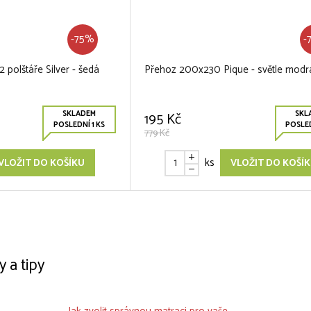
-75%
-
polštáře Silver - šedá
Přehoz 200x230 Pique - světle modr
SKLADEM
SKL
195 Kč
POSLEDNÍ 1 KS
POSLED
779 Kč
ks
VLOŽIT DO KOŠÍKU
VLOŽIT DO KOŠÍ
y a tipy