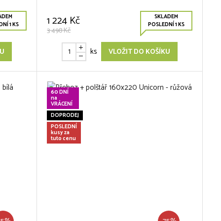
ADEM
SKLADEM
1 224 Kč
NÍ 1 KS
POSLEDNÍ 1 KS
3 498 Kč
ks
KU
VLOŽIT DO KOŠÍKU
60 DNÍ
na
VRÁCENÍ
DOPRODEJ
POSLEDNÍ
kusy za
tuto cenu