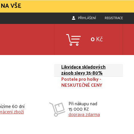
 NA VŠE
PŘIHLÁŠENÍ
REGISTRACE
0
Kč
Likvidace skladových
zásob slevy 35-80%
Postele pro holky -
NESKUTEČNÉ CENY
Při nákupu nad
ízíme 60 dní
15 000 Kč
vrácení zboží
doprava zdarma