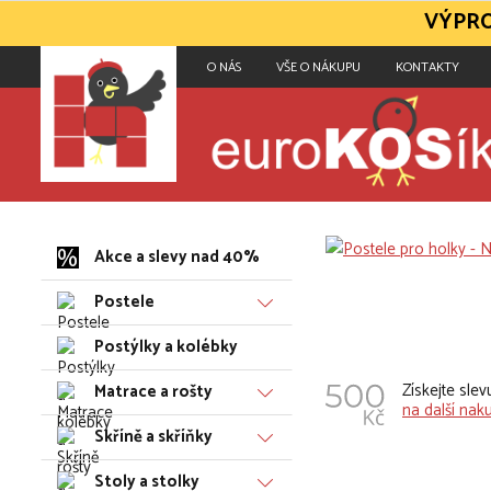
VÝPRO
O NÁS
VŠE O NÁKUPU
KONTAKTY
Akce a slevy nad 40%
Postele
Postýlky a kolébky
Získejte sle
Matrace a rošty
na další nak
Skříně a skříňky
Stoly a stolky