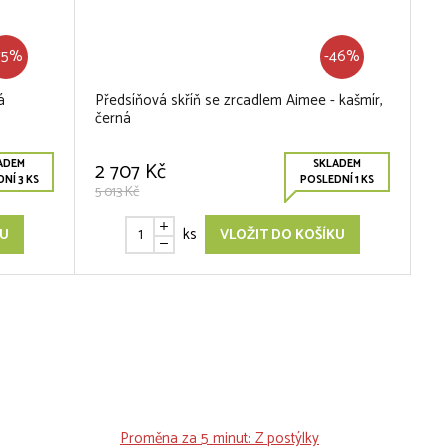
75%
-46%
á
Předsíňová skříň se zrcadlem Aimee - kašmír,
černá
ADEM
SKLADEM
2 707 Kč
NÍ 3 KS
POSLEDNÍ 1 KS
5 013 Kč
ks
KU
VLOŽIT DO KOŠÍKU
Proměna za 5 minut: Z postýlky