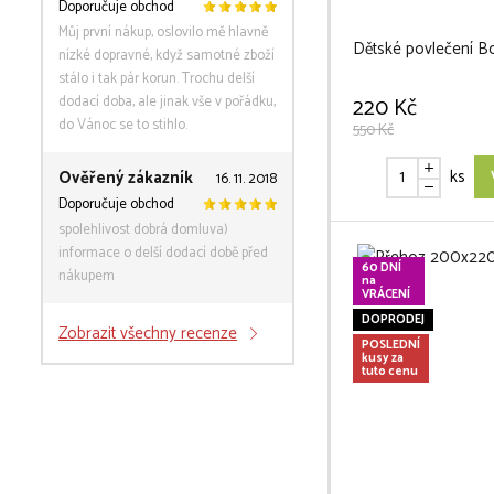
Doporučuje obchod
Můj první nákup, oslovilo mě hlavně
Dětské povlečení Bo
nízké dopravné, když samotné zboží
stálo i tak pár korun. Trochu delší
dodací doba, ale jinak vše v pořádku,
220 Kč
do Vánoc se to stihlo.
550 Kč
ks
Ověřený zákazník
16. 11. 2018
Doporučuje obchod
spolehlivost dobrá domluva)
informace o delší dodací době před
60 DNÍ
nákupem
na
VRÁCENÍ
DOPRODEJ
Zobrazit všechny recenze
POSLEDNÍ
kusy za
tuto cenu