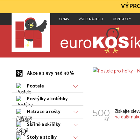
VÝPRO
O NÁS
VŠE O NÁKUPU
KONTAKTY
Akce a slevy nad 40%
Postele
Postýlky a kolébky
Získejte sle
Matrace a rošty
na další nak
Skříně a skříňky
Stoly a stolky