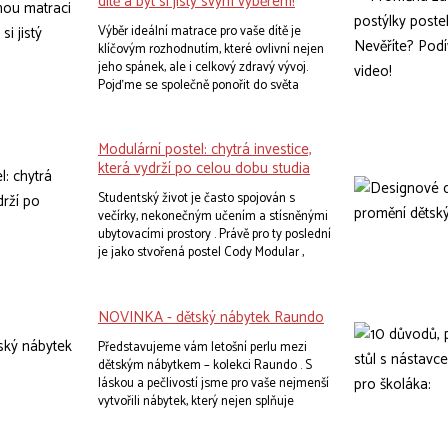
dítě a být si jistý svým výběrem!
Výběr ideální matrace pro vaše dítě je
klíčovým rozhodnutím, které ovlivní nejen
jeho spánek, ale i celkový zdravý vývoj.
Pojďme se společně ponořit do světa
dětských matrací a objevme, jak najít tu
nejlepší pro každou věkovou skupinu.
Modulární postel: chytrá investice,
která vydrží po celou dobu studia
Studentský život je často spojován s
večírky, nekonečným učením a stísněnými
ubytovacími prostory . Právě pro ty poslední
je jako stvořená postel Cody Modular ,
která dokáže oživit jakýkoliv pokoj a
maximálně využít jeho potenciál.
Koneckonců, co víc si student může přát
NOVINKA - dětský nábytek Raundo
než pohodlné místo k odpočinku a
dostatek prostoru pro studijní materiály ?
Představujeme vám letošní perlu mezi
dětským nábytkem – kolekci Raundo . S
láskou a pečlivostí jsme pro vaše nejmenší
vytvořili nábytek, který nejen splňuje
všechny vaše požadavky a představy o i
deálním dětském pokoji , ale zároveň