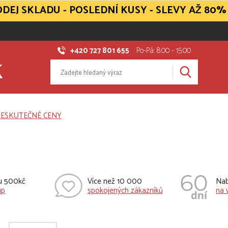
DEJ SKLADU - POSLEDNÍ KUSY - SLEVY AŽ 80%
+420 727 801 655
Po-Pá: 8:00 - 15:00
vu 500kč
Více než 10 000
Nab
up
spokojených zákazníků
na 