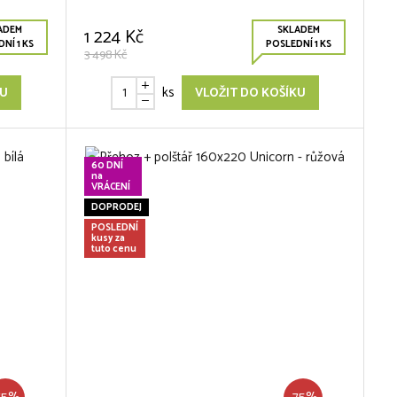
ADEM
SKLADEM
1 224 Kč
NÍ 1 KS
POSLEDNÍ 1 KS
3 498 Kč
ks
KU
VLOŽIT DO KOŠÍKU
60 DNÍ
na
VRÁCENÍ
DOPRODEJ
POSLEDNÍ
kusy za
tuto cenu