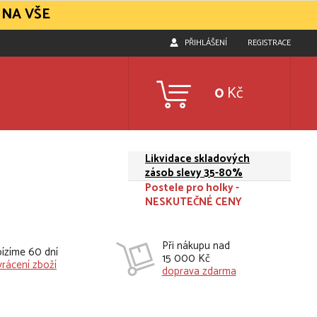
 NA VŠE
PŘIHLÁŠENÍ
REGISTRACE
0
Kč
Likvidace skladových
zásob slevy 35-80%
Postele pro holky -
NESKUTEČNÉ CENY
Při nákupu nad
ízíme 60 dní
15 000 Kč
vrácení zboží
doprava zdarma