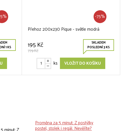
75%
-75%
Přehoz 200x230 Pique - světle modrá
ADEM
SKLADEM
195 Kč
NÍ 1 KS
POSLEDNÍ 3 KS
779 Kč
ks
KU
VLOŽIT DO KOŠÍKU
Proměna za 5 minut: Z postýlky
postel, stolek i regál. Nevěříte?