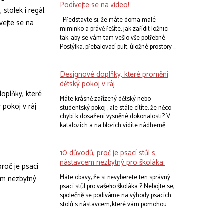
Podívejte se na video!
Představte si, že máte doma malé
miminko a právě řešíte, jak zařídit ložnici
tak, aby se vám tam vešlo vše potřebné.
Postýlka, přebalovací pult, úložné prostory ...
Přemýšlíte, jak to všechno poskládat
dohromady, aby to fungovalo a zároveň to
Designové doplňky, které promění
nevypadalo jako v second handu. A teď si
představte, že existuje kouzelné řešení,
dětský pokoj v ráj
které vám ušetří spoustu místa, času i
Máte krásně zařízený dětský nebo
peněz. Řešení, které roste s vaším dítětem
studentský pokoj , ale stále cítíte, že něco
a přizpůsobuje se jeho potřebám. Řešení
chybí k dosažení vysněné dokonalosti? V
jménem multifunkční rostoucí postýlka .
katalozích a na blozích vidíte nádherně
sladěné pokoje a přáli byste si, aby i ten váš
vypadal stejně úchvatně. Klíčem k úspěchu
10 důvodů, proč je psací stůl s
jsou právě doplňky , které dokážou s
pokojem doslova čarovat.
nástavcem nezbytný pro školáka:
Máte obavy, že si nevyberete ten správný
psací stůl pro vašeho školáka ? Nebojte se,
společně se podíváme na výhody psacích
stolů s nástavcem, které vám pomohou
učinit tu správnou volbu. Možná zjistíte, že
stůl s nástavcem je přesně to, co potřebuje