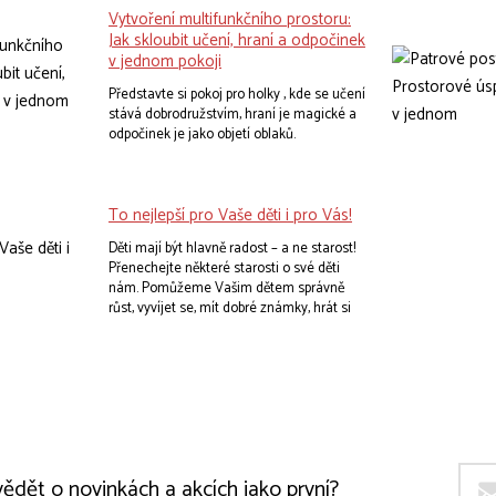
přináší do domova kus hravosti, bezpečí,
Vytvoření multifunkčního prostoru:
útulnosti a moderního designu.
Jak skloubit učení, hraní a odpočinek
v jednom pokoji
Představte si pokoj pro holky , kde se učení
stává dobrodružstvím, hraní je magické a
odpočinek je jako objetí oblaků.
To nejlepší pro Vaše děti i pro Vás!
Děti mají být hlavně radost – a ne starost!
Přenechejte některé starosti o své děti
nám. Pomůžeme Vašim dětem správně
růst, vyvíjet se, mít dobré známky, hrát si
bez úhony a těšit se do postele. Nevěříte?
Vyberte svým dětem ideální nábytek do
pokojíčku a rázem se promění. Zjistíte, že u
kvalitního psacího stolu se děti rády učí, že
do praktických regálů si rády uklízí, nebo
že na kvalitní matraci se vyspí dorůžova.
ědět o novinkách a akcích jako první?