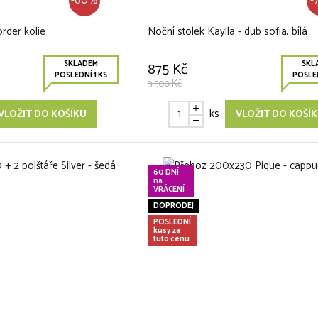
-60%
-
rder kolie
Noční stolek Kaylla - dub sofia, bílá
SKLADEM
SKL
875 Kč
POSLEDNÍ 1 KS
POSLED
3 500 Kč
ks
VLOŽIT DO KOŠÍKU
VLOŽIT DO KOŠÍ
60 DNÍ
na
VRÁCENÍ
DOPRODEJ
POSLEDNÍ
kusy za
tuto cenu