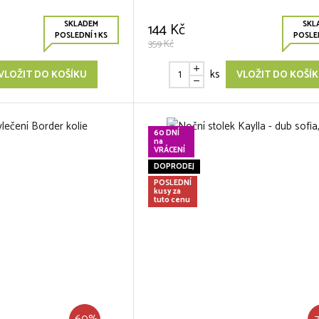
SKLADEM
SKL
144 Kč
POSLEDNÍ 1 KS
POSLED
359 Kč
ks
VLOŽIT DO KOŠÍKU
VLOŽIT DO KOŠÍ
60 DNÍ
na
VRÁCENÍ
DOPRODEJ
POSLEDNÍ
kusy za
tuto cenu