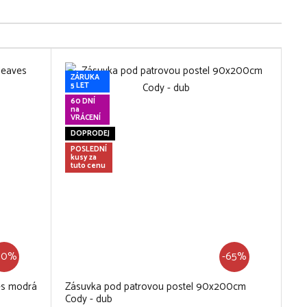
ZÁRUKA
5 LET
60 DNÍ
na
VRÁCENÍ
DOPRODEJ
POSLEDNÍ
kusy za
tuto cenu
60%
-65%
es modrá
Zásuvka pod patrovou postel 90x200cm
Cody - dub