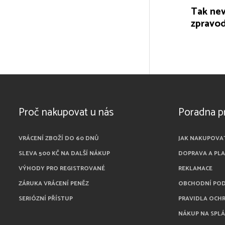
Tak nev
zpravod
Proč nakupovat u nás
Poradna p
VRÁCENÍ ZBOŽÍ DO 60 DNŮ
JAK NAKUPOVA
SLEVA 500 KČ NA DALŠÍ NÁKUP
DOPRAVA A PL
VÝHODY PRO REGISTROVANÉ
REKLAMACE
ZÁRUKA VRÁCENÍ PENĚZ
OBCHODNÍ PO
SERIÓZNÍ PŘÍSTUP
PRAVIDLA OCH
NÁKUP NA SPL