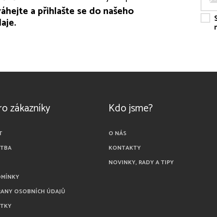
áhejte a přihlašte se do našeho
aje.
ro zákazníky
Kdo jsme?
T
O NÁS
ATBA
KONTAKTY
NOVINKY, RADY A TIPY
DMÍNKY
RANY OSOBNÍCH ÚDAJŮ
ÁTKY