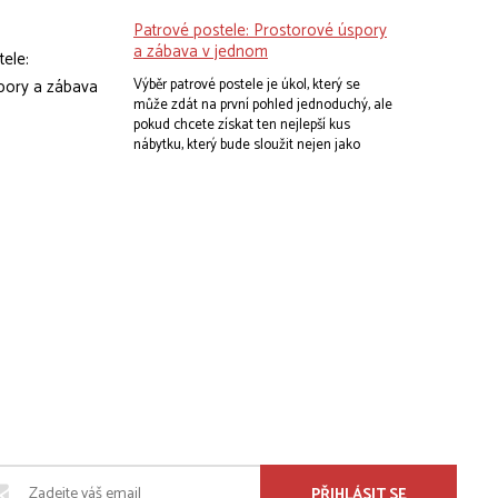
nejen váš školák, ale i celá rodina.
Patrové postele: Prostorové úspory
a zábava v jednom
Výběr patrové postele je úkol, který se
může zdát na první pohled jednoduchý, ale
pokud chcete získat ten nejlepší kus
nábytku, který bude sloužit nejen jako
místo k odpočinku, ale také jako
prostředek pro zábavu a prostorovou
úsporu, je třeba se věnovat několika
aspektům. Představte si, že jste na nákupní
výpravě v zemi Nábytkových divů. Místo
mnoha úzkých uliček nábytkových
obchodů se před vámi rozprostírá nespočet
možností patrových postelí. Kde začít?
PŘIHLÁSIT SE