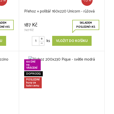
75%
-75%
Přehoz + polštář 160x220 Unicorn - růžová
ADEM
SKLADEM
187 Kč
NÍ 1 KS
POSLEDNÍ 1 KS
747 Kč
ks
KU
VLOŽIT DO KOŠÍKU
60 DNÍ
na
VRÁCENÍ
DOPRODEJ
POSLEDNÍ
kusy za
tuto cenu