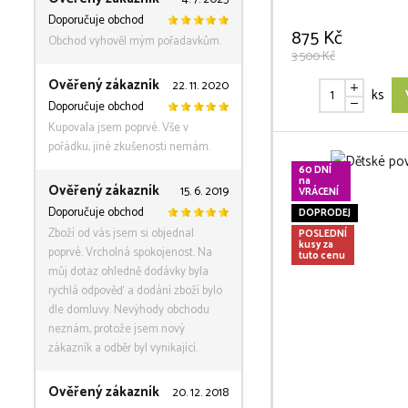
Doporučuje obchod
875 Kč
Obchod vyhověl mým pořadavkům.
3 500 Kč
Ověřený zákazník
22. 11. 2020
ks
Doporučuje obchod
Kupovala jsem poprvé. Vše v
pořádku, jiné zkušenosti nemám.
60 DNÍ
na
Ověřený zákazník
15. 6. 2019
VRÁCENÍ
Doporučuje obchod
DOPRODEJ
Zboží od vás jsem si objednal
POSLEDNÍ
kusy za
poprvé. Vrcholná spokojenost. Na
tuto cenu
můj dotaz ohledně dodávky byla
rychlá odpověď a dodání zboží bylo
dle domluvy. Nevýhody obchodu
neznám, protože jsem nový
zákazník a odběr byl vynikající.
Ověřený zákazník
20. 12. 2018