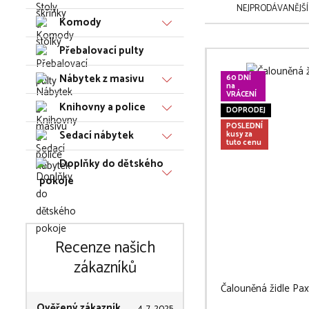
NEJPRODÁVANĚJŠÍ
Komody
Přebalovací pulty
Nábytek z masivu
60 DNÍ
na
VRÁCENÍ
Knihovny a police
DOPRODEJ
POSLEDNÍ
Sedací nábytek
kusy za
tuto cenu
Doplňky do dětského
pokoje
Recenze našich
zákazníků
Čalouněná židle Pax
Ověřený zákazník
4. 7. 2025