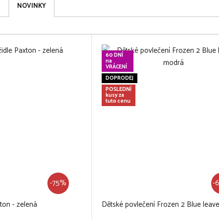
NOVINKY
60 DNÍ
na
VRÁCENÍ
DOPRODEJ
POSLEDNÍ
kusy za
tuto cenu
-75%
-
ton - zelená
Dětské povlečení Frozen 2 Blue leav