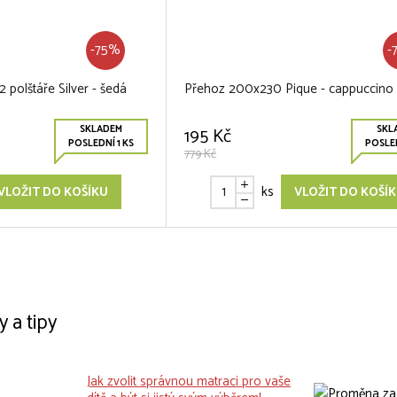
-75%
-
polštáře Silver - šedá
Přehoz 200x230 Pique - cappuccino
SKLADEM
SKL
195 Kč
POSLEDNÍ 1 KS
POSLED
779 Kč
ks
VLOŽIT DO KOŠÍKU
VLOŽIT DO KOŠÍ
y a tipy
Jak zvolit správnou matraci pro vaše