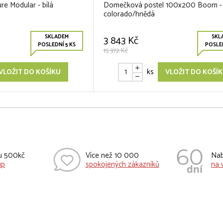
re Modular - bílá
Domečková postel 100x200 Boom -
colorado/hnědá
SKLADEM
SKL
3 843 Kč
POSLEDNÍ 5 KS
POSLED
15 372 Kč
ks
VLOŽIT DO KOŠÍKU
VLOŽIT DO KOŠÍ
vu 500kč
Více než 10 000
Nab
up
spokojených zákazníků
na 