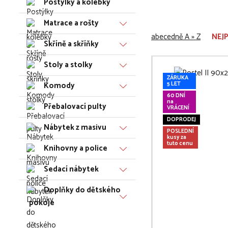
Postýlky a kolébky
Matrace a rošty
abecedně A » Z
NEJ
Skříně a skříňky
Stoly a stolky
ZÁRUKA
Komody
5 LET
60 DNÍ
na
Přebalovací pulty
VRÁCENÍ
DOPRODEJ
Nábytek z masivu
POSLEDNÍ
kusy za
tuto cenu
Knihovny a police
Sedací nábytek
Doplňky do dětského
pokoje