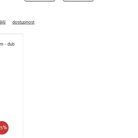
jší
dostupnost
75%