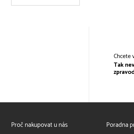
Chcete v
Tak nev
zpravod
Proč nakupovat u nás
Poradna p