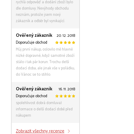
rychlá odpověď a dodání zboží bylo
dle domluvy. Nevýhody obchodu
neznám, protože jsem nový
zákazník a odběr byl vynikající.
Ověřený zákazník
20. 12. 2018
Doporučuje obchod
Můj první nákup, oslovilo mě hlavně
nízké dopravné, když samotné zboží
stálo i tak pár korun. Trochu delší
dodací doba, ale jinak vše v pořádku,
do Vánoc se to stihlo.
Ověřený zákazník
16. 11. 2018
Doporučuje obchod
spolehlivost dobrá domluva)
informace o delší dodací době před
nákupem
Zobrazit všechny recenze