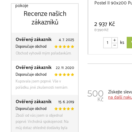
Postel II 90x200 Pu
Recenze našich
zákazníků
2 937 Kč
8 390 Kč
Ověřený zákazník
4. 7. 2025
ks
Doporučuje obchod
Obchod vyhověl mým pořadavkům.
Ověřený zákazník
22. 11. 2020
Doporučuje obchod
Kupovala jsem poprvé. Vše v
pořádku, jiné zkušenosti nemám.
Získejte sle
na další nak
Ověřený zákazník
15. 6. 2019
Doporučuje obchod
Zboží od vás jsem si objednal
poprvé. Vrcholná spokojenost. Na
můj dotaz ohledně dodávky byla