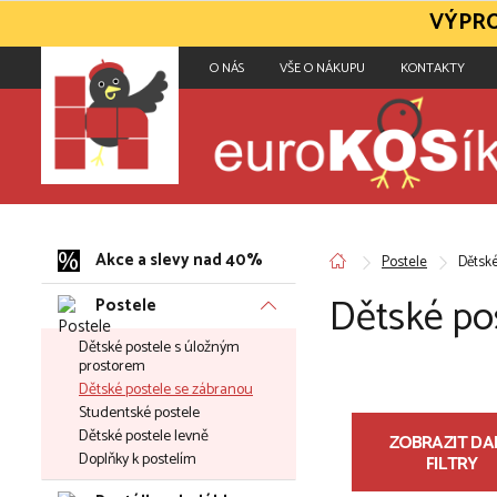
VÝPRO
O NÁS
VŠE O NÁKUPU
KONTAKTY
Akce a slevy nad 40%
Postele
Dětské
Dětské po
Postele
Dětské postele s úložným
prostorem
Dětské postele se zábranou
Studentské postele
Dětské postele levně
ZOBRAZIT DAL
Doplňky k postelím
FILTRY