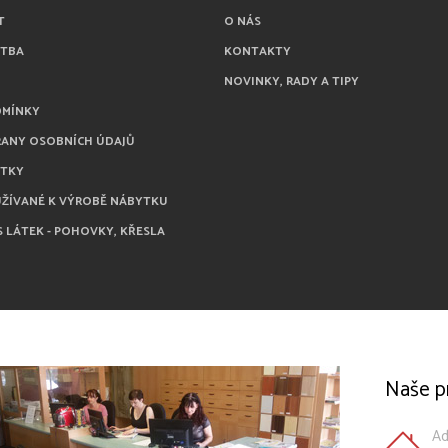
T
O NÁS
ATBA
KONTAKTY
NOVINKY, RADY A TIPY
DMÍNKY
RANY OSOBNÍCH ÚDAJŮ
ÁTKY
UŽÍVANÉ K VÝROBĚ NÁBYTKU
S LÁTEK - POHOVKY, KŘESLA
Naše p
Ad