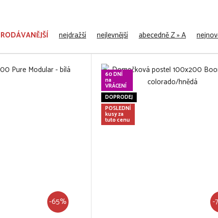
PRODÁVANĚJŠÍ
nejdražší
nejlevnější
abecedně Z » A
nejnově
60 DNÍ
na
VRÁCENÍ
DOPRODEJ
POSLEDNÍ
kusy za
tuto cenu
-65%
-