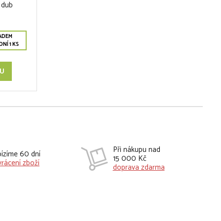
 dub
ADEM
NÍ 1 KS
KU
Při nákupu nad
ízíme 60 dní
15 000 Kč
vrácení zboží
doprava zdarma