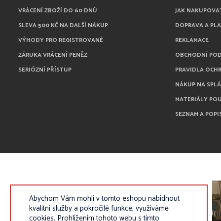
VRÁCENÍ ZBOŽÍ DO 60 DNŮ
JAK NAKUPOVA
SLEVA 500 KČ NA DALŠÍ NÁKUP
DOPRAVA A PL
VÝHODY PRO REGISTROVANÉ
REKLAMACE
ZÁRUKA VRÁCENÍ PENĚZ
OBCHODNÍ PO
SERIÓZNÍ PŘÍSTUP
PRAVIDLA OCH
NÁKUP NA SPL
MATERIÁLY PO
SEZNAM A POPI
Abychom Vám mohli v tomto eshopu nabídnout
kvalitní služby a pokročilé funkce, využíváme
cookies. Prohlížením tohoto webu s tímto