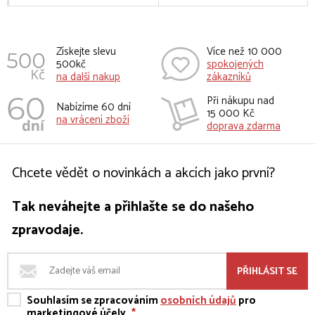
Získejte slevu
Více než 10 000
500kč
spokojených
na další nakup
zákazníků
Při nákupu nad
Nabízíme 60 dní
15 000 Kč
na vrácení zboží
doprava zdarma
Chcete vědět o novinkách a akcích jako první?
Tak neváhejte a přihlašte se do našeho
zpravodaje.
PŘIHLÁSIT SE
Souhlasím se zpracováním
osobních údajů
pro
marketingové účely
*