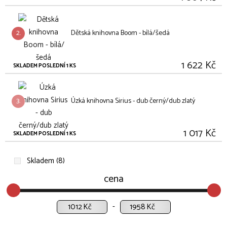
2.
Dětská knihovna Boom - bílá/šedá
1 622 Kč
SKLADEM POSLEDNÍ 1 KS
3.
Úzká knihovna Sirius - dub černý/dub zlatý
1 017 Kč
SKLADEM POSLEDNÍ 1 KS
Skladem (8)
cena
Kč
Kč