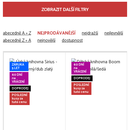
ZOBRAZIT DALŠÍ FILTRY
abecedně A » Z
NEJPRODÁVANĚJŠÍ
nejdražší
nejlevnější
abecedně Z » A
nejnovější
dostupnost
ZÁRUKA
60 DNÍ
5 LET
na
VRÁCENÍ
60 DNÍ
na
DOPRODEJ
VRÁCENÍ
POSLEDNÍ
DOPRODEJ
kusy za
tuto cenu
POSLEDNÍ
kusy za
tuto cenu