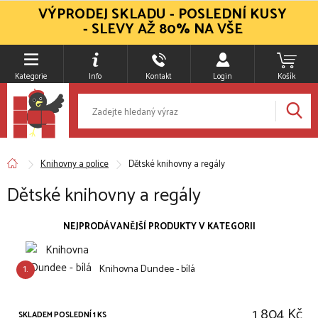
VÝPRODEJ SKLADU - POSLEDNÍ KUSY
- SLEVY AŽ 80% NA VŠE
Kategorie
Info
Kontakt
Login
Košík
Knihovny a police
Dětské knihovny a regály
Dětské knihovny a regály
NEJPRODÁVANĚJŠÍ PRODUKTY V KATEGORII
1.
Knihovna Dundee - bílá
1 804 Kč
SKLADEM POSLEDNÍ 1 KS