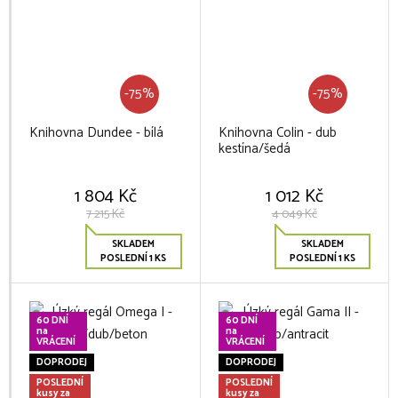
-75%
-75%
Knihovna Dundee - bílá
Knihovna Colin - dub
kestína/šedá
1 804 Kč
1 012 Kč
7 215 Kč
4 049 Kč
SKLADEM
SKLADEM
POSLEDNÍ 1 KS
POSLEDNÍ 1 KS
60 DNÍ
60 DNÍ
na
na
VRÁCENÍ
VRÁCENÍ
DOPRODEJ
DOPRODEJ
POSLEDNÍ
POSLEDNÍ
kusy za
kusy za