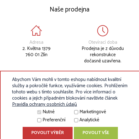
Naše prodejna
Adresa
Otevírací doba
2. Května 1379
Prodejna je z důvodu
760 01 Zlín
rekonstrukce
dočasně uzavřena.
Abychom Vám mohli v tomto eshopu nabídnout kvalitní
služby a pokročilé funkce, využíváme cookies. Prohlížením
tohoto webu s tímto souhlasíte. Pro více informací o
cookies a jejich případném blokování navštivte článek
Pravidla ochrany osobních údajů
Nutné
Marketingové
Preferenční
Analytické
POVOLIT VÝBĚR
POVOLIT VŠE
© 2010 - 2026 Eurokosik.cz - vybavení do dětských pokojíků |