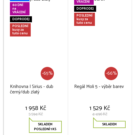
VRÁCENÍ
60 DNÍ
na
DOPRODEJ
VRÁCENÍ
POSLEDNÍ
DOPRODEJ
kusy za
tuto cenu
POSLEDNÍ
kusy za
tuto cenu
-65%
-66%
Knihovna I Sirius - dub
Regál Moli 5 - výběr barev
černý/dub zlatý
1 958 Kč
1 529 Kč
5 594 Kč
4 496 Kč
SKLADEM
SKLADEM
POSLEDNÍ 1 KS