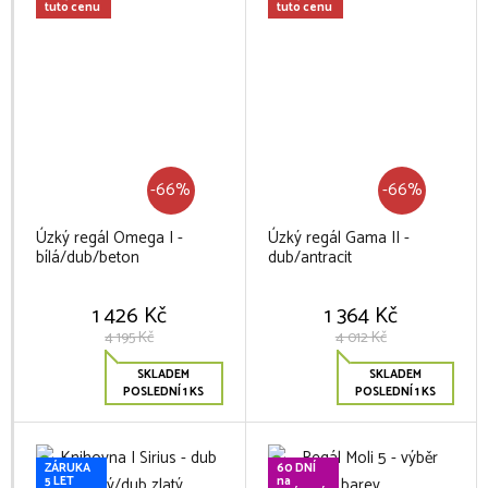
tuto cenu
tuto cenu
-66%
-66%
Úzký regál Omega I -
Úzký regál Gama II -
bílá/dub/beton
dub/antracit
1 426 Kč
1 364 Kč
4 195 Kč
4 012 Kč
SKLADEM
SKLADEM
POSLEDNÍ 1 KS
POSLEDNÍ 1 KS
ZÁRUKA
60 DNÍ
5 LET
na