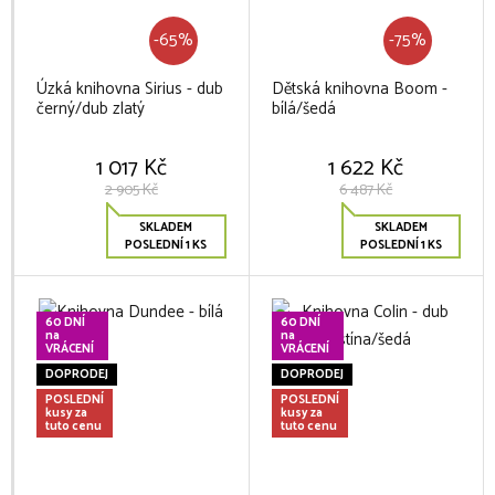
-65%
-75%
Úzká knihovna Sirius - dub
Dětská knihovna Boom -
černý/dub zlatý
bílá/šedá
1 017 Kč
1 622 Kč
2 905 Kč
6 487 Kč
SKLADEM
SKLADEM
POSLEDNÍ 1 KS
POSLEDNÍ 1 KS
60 DNÍ
60 DNÍ
na
na
VRÁCENÍ
VRÁCENÍ
DOPRODEJ
DOPRODEJ
POSLEDNÍ
POSLEDNÍ
kusy za
kusy za
tuto cenu
tuto cenu