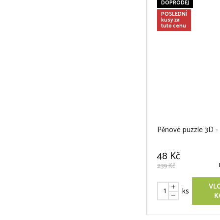
DOPRODEJ
POSLEDNÍ
kusy za
tuto cenu
Pěnové puzzle 3D -
48 Kč
239 Kč
VL
ks
K