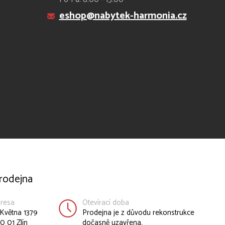
eshop@nabytek-harmonia.cz
rodejna
resa
Otevírací doba
 Května 1379
Prodejna je z důvodu rekonstrukce
0 01 Zlín
dočasně uzavřena.