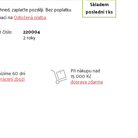
Skladem
hned, zaplaťte později. Bez poplatku.
poslední 1 ks
mací na
Odložená platba
 číslo:
220004
2 roky
Při nákupu nad
ízíme 60 dní
15 000 Kč
vrácení zboží
doprava zdarma