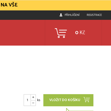
 NA VŠE
PŘIHLÁŠENÍ
REGISTRACE
0
Kč
ks
VLOŽIT DO KOŠÍKU