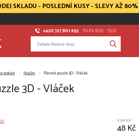
DEJ SKLADU - POSLEDNÍ KUSY - SLEVY AŽ 80%
+420 727 801 655
Po-Pá: 8:00 - 15:00
ho pokoje
Hračky
Pěnové puzzle 3D - Vláček
zzle 3D - Vláček
239 Kč
48 Kč