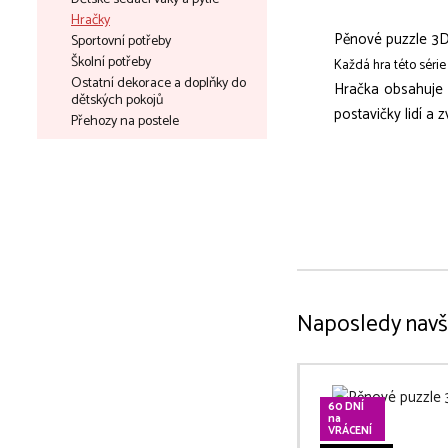
Hračky
Pěnové puzzle 3D
Sportovní potřeby
Školní potřeby
Každá hra této série 
Ostatní dekorace a doplňky do
Hračka obsahuje d
dětských pokojů
postavičky lidí a 
Přehozy na postele
Naposledy navš
60 DNÍ
na
VRÁCENÍ