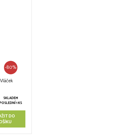
-80%
 Vláček
SKLADEM
POSLEDNÍ 1 KS
OŽIT DO
OŠÍKU