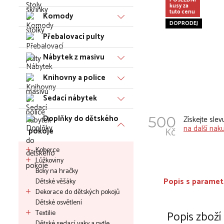
POSLEDNÍ
kusy za
tuto cenu
Komody
DOPRODEJ
Přebalovací pulty
Nábytek z masivu
Knihovny a police
Sedací nábytek
Doplňky do dětského
Získejte sle
na další nak
pokoje
Koberce
Lůžkoviny
Boxy na hračky
Popis s paramet
Dětské věšáky
Dekorace do dětských pokojů
Dětské osvětlení
Textilie
Popis zboží
Dětské sedací vaky a pytle