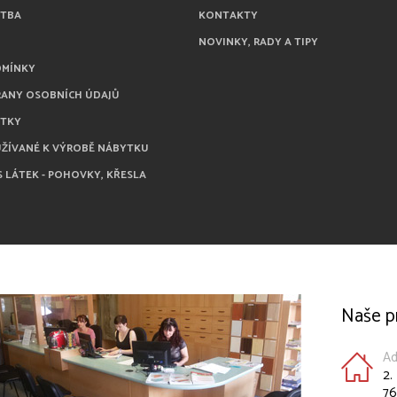
ATBA
KONTAKTY
NOVINKY, RADY A TIPY
DMÍNKY
RANY OSOBNÍCH ÚDAJŮ
ÁTKY
UŽÍVANÉ K VÝROBĚ NÁBYTKU
S LÁTEK - POHOVKY, KŘESLA
Naše p
Ad
2.
76