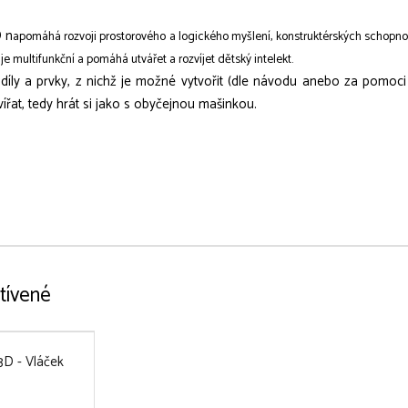
 n
apomáhá rozvoji prostorového a logického myšlení, konstruktérských schopností, 
je multifunkční a pomáhá utvářet a rozvíjet dětský intelekt.
íly a prvky, z nichž je možné vytvořit (dle návodu anebo za pomoci 
zvířat, tedy hrát si jako s obyčejnou mašinkou.
tívené