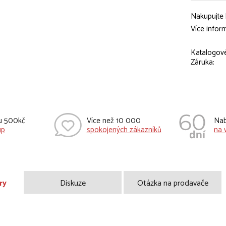
Nakupujte 
Více infor
Katalogové
Záruka:
vu 500kč
Více než 10 000
Nab
up
spokojených zákazníků
na 
ry
Diskuze
Otázka na prodavače