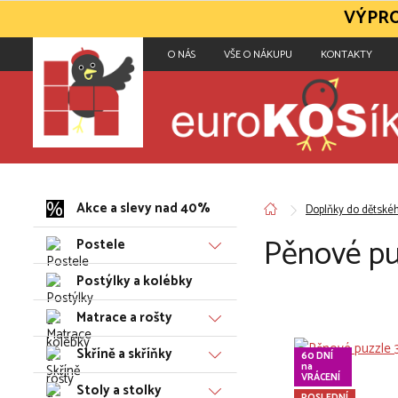
VÝPRO
O NÁS
VŠE O NÁKUPU
KONTAKTY
Akce a slevy nad 40%
Doplňky do dětské
Pěnové pu
Postele
Postýlky a kolébky
Matrace a rošty
Skříně a skříňky
60 DNÍ
na
VRÁCENÍ
Stoly a stolky