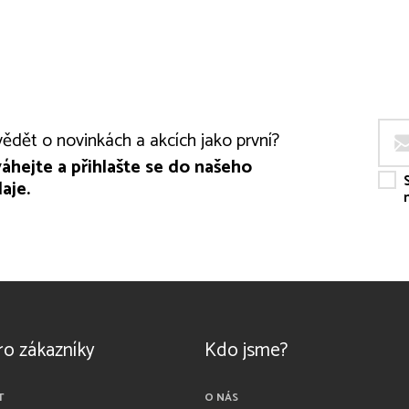
ědět o novinkách a akcích jako první?
áhejte a přihlašte se do našeho
aje.
ro zákazníky
Kdo jsme?
T
O NÁS