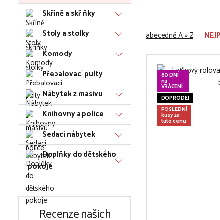
Skříně a skříňky
Stoly a stolky
abecedně A » Z
NEJ
Komody
Přebalovací pulty
60 DNÍ
na
VRÁCENÍ
Nábytek z masivu
DOPRODEJ
POSLEDNÍ
Knihovny a police
kusy za
tuto cenu
Sedací nábytek
Doplňky do dětského
pokoje
Recenze našich