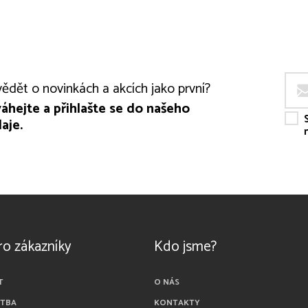
ědět o novinkách a akcích jako první?
áhejte a přihlašte se do našeho
aje.
ro zákazníky
Kdo jsme?
T
O NÁS
ATBA
KONTAKTY