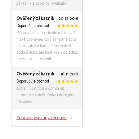
zákazník a odběr byl vynikající.
Ověřený zákazník
20. 12. 2018
Doporučuje obchod
Můj první nákup, oslovilo mě hlavně
nízké dopravné, když samotné zboží
stálo i tak pár korun. Trochu delší
dodací doba, ale jinak vše v pořádku,
do Vánoc se to stihlo.
Ověřený zákazník
16. 11. 2018
Doporučuje obchod
spolehlivost dobrá domluva)
informace o delší dodací době před
nákupem
Zobrazit všechny recenze