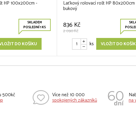
ošt HP 100x200cm -
Laťkový rolovací rošt HP 80x200cm 
bukový
SKLADEM
SKL
836 Kč
POSLEDNÍ 1 KS
POSLED
2 090 Kč
ks
VLOŽIT DO KOŠÍKU
VLOŽIT DO KOŠÍ
vu 500kč
Více než 10 000
Nab
up
spokojených zákazníků
na 