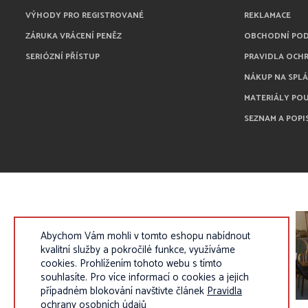
VÝHODY PRO REGISTROVANÉ
REKLAMACE
ZÁRUKA VRÁCENÍ PENĚZ
OBCHODNÍ PO
SERIÓZNÍ PŘÍSTUP
PRAVIDLA OCH
NÁKUP NA SPL
MATERIÁLY PO
SEZNAM A POPI
Abychom Vám mohli v tomto eshopu nabídnout
kvalitní služby a pokročilé funkce, využíváme
cookies. Prohlížením tohoto webu s tímto
souhlasíte. Pro více informací o cookies a jejich
případném blokování navštivte článek
Pravidla
ochrany osobních údajů