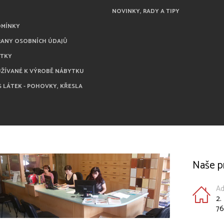
NOVINKY, RADY A TIPY
DMÍNKY
RANY OSOBNÍCH ÚDAJŮ
ÁTKY
UŽÍVANÉ K VÝROBĚ NÁBYTKU
S LÁTEK - POHOVKY, KŘESLA
Naše p
Ad
2.
76