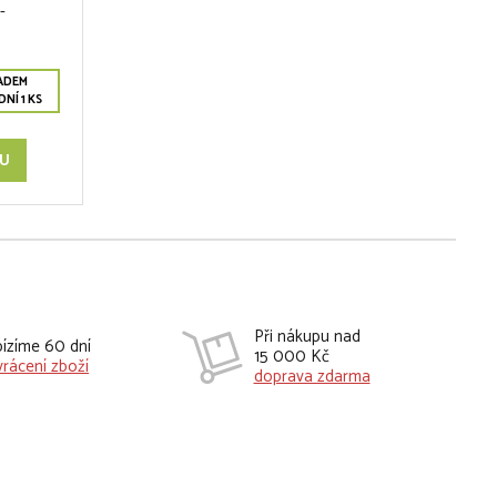
-
ADEM
NÍ 1 KS
KU
Při nákupu nad
ízíme 60 dní
15 000 Kč
vrácení zboží
doprava zdarma