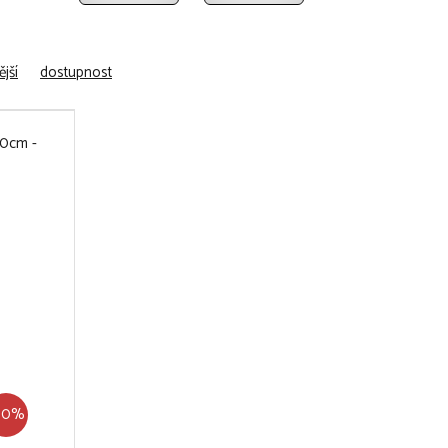
jší
dostupnost
60%