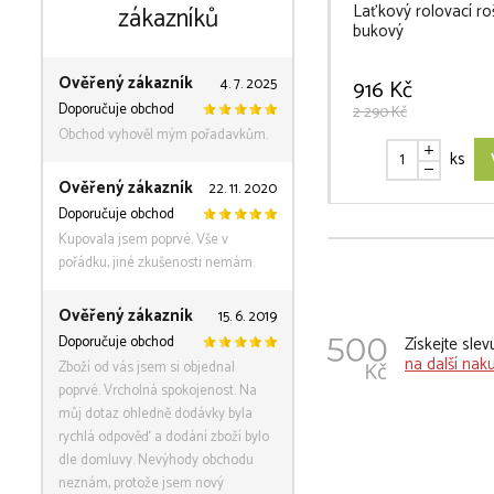
Laťkový rolovací r
zákazníků
bukový
Ověřený zákazník
4. 7. 2025
916 Kč
Doporučuje obchod
2 290 Kč
Obchod vyhověl mým pořadavkům.
ks
Ověřený zákazník
22. 11. 2020
Doporučuje obchod
Kupovala jsem poprvé. Vše v
pořádku, jiné zkušenosti nemám.
Ověřený zákazník
15. 6. 2019
Doporučuje obchod
Získejte sle
na další nak
Zboží od vás jsem si objednal
poprvé. Vrcholná spokojenost. Na
můj dotaz ohledně dodávky byla
rychlá odpověď a dodání zboží bylo
dle domluvy. Nevýhody obchodu
neznám, protože jsem nový