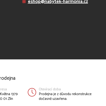
eshop@nabytek-harmonia.cz
rodejna
resa
Otevírací doba
 Května 1379
Prodejna je z důvodu rekonstrukce
0 01 Zlín
dočasně uzavřena.