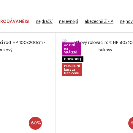
PRODÁVANĚJŠÍ
nejdražší
nejlevnější
abecedně Z » A
nejnově
60 DNÍ
na
VRÁCENÍ
DOPRODEJ
POSLEDNÍ
kusy za
tuto cenu
-60%
-