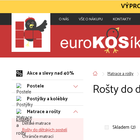
VÝPRO
O NÁS
VŠE O NÁKUPU
KONTAKTY
Akce a slevy nad 40%
Matrace a rošty
Rošty do d
Postele
Postýlky a kolébky
Matrace a rošty
Dětské matrace
Skladem (2)
Rošty do dětských postelí
Chrániče matrací