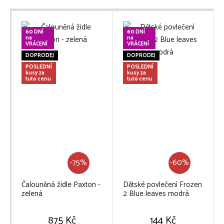
60 DNÍ
60 DNÍ
na
na
VRÁCENÍ
VRÁCENÍ
DOPRODEJ
DOPRODEJ
POSLEDNÍ
POSLEDNÍ
kusy za
kusy za
tuto cenu
tuto cenu
-75%
-60%
Čalouněná židle Paxton -
Dětské povlečení Frozen
zelená
2 Blue leaves modrá
875 Kč
144 Kč