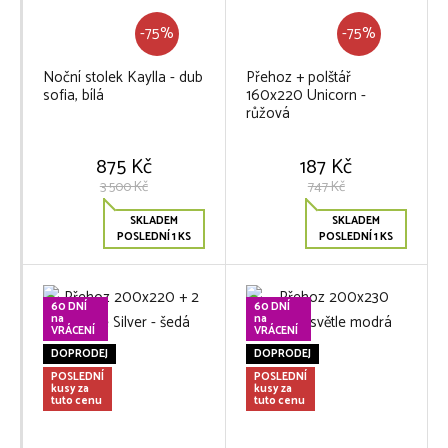
-75%
-75%
Noční stolek Kaylla - dub
Přehoz + polštář
sofia, bílá
160x220 Unicorn -
růžová
875 Kč
187 Kč
3 500 Kč
747 Kč
SKLADEM
SKLADEM
POSLEDNÍ 1 KS
POSLEDNÍ 1 KS
60 DNÍ
60 DNÍ
na
na
VRÁCENÍ
VRÁCENÍ
DOPRODEJ
DOPRODEJ
POSLEDNÍ
POSLEDNÍ
kusy za
kusy za
tuto cenu
tuto cenu