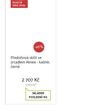
kusy za
tuto cenu
-46%
Předsíňová skříň se
zrcadlem Aimee - kašmír,
černá
2 707 Kč
5 013 Kč
SKLADEM
POSLEDNÍ 1 KS