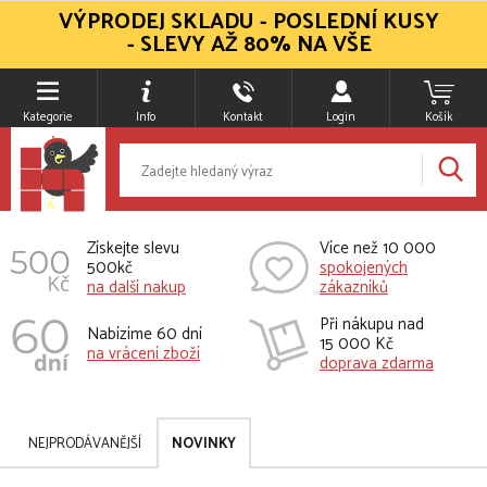
VÝPRODEJ SKLADU - POSLEDNÍ KUSY
- SLEVY AŽ 80% NA VŠE
Kategorie
Info
Kontakt
Login
Košík
Získejte slevu
Více než 10 000
500kč
spokojených
na další nakup
zákazníků
Při nákupu nad
Nabízíme 60 dní
15 000 Kč
na vrácení zboží
doprava zdarma
NEJPRODÁVANĚJŠÍ
NOVINKY