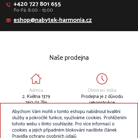
+420 727 801 655
Po-Pá: 8:00 - 15:00
eshop@nabytek-harmonia.cz
Naše prodejna
Adresa
Otevírací doba
2. Května 1379
Prodejna je z důvodu
760 01 Zlín
rekonstrukce
dočasně uzavřena.
Abychom Vám mohli v tomto eshopu nabídnout kvalitní
služby a pokročilé funkce, využíváme cookies. Prohlížením
tohoto webu s tímto souhlasíte. Pro více informací o
cookies a jejich případném blokování navštivte článek
Pravidla ochrany osobních údajů