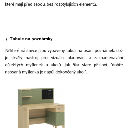
které mají před sebou, bez rozptylujících elementů.
7. Tabule na poznámky
Některé nástavce jsou vybaveny tabulí na psaní poznámek, což
je skvělý nástroj pro vizuální plánování a zaznamenávání
důležitých myšlenek a úkolů. Jak říká staré přísloví, "dobře
napsaná myšlenka je napůl dokončený úkol".