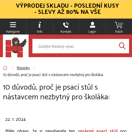
VÝPRODEJ SKLADU - POSLEDNÍ KUSY
- SLEVY AŽ 80% NA VŠE
Kategorie
Info
Kontakt
Login
Košík
Novinky
10 důvodů, proč je psací stůl s nástavcem nezbytný pro školáka:
10 důvodů, proč je psací stůl s
nástavcem nezbytný pro školáka:
22. 1. 2024
Máte obavy, že si nevyberete ten
správný psací stůl
pro