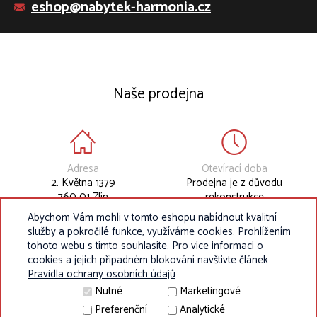
eshop@nabytek-harmonia.cz
Naše prodejna
Adresa
Otevírací doba
2. Května 1379
Prodejna je z důvodu
760 01 Zlín
rekonstrukce
dočasně uzavřena.
Abychom Vám mohli v tomto eshopu nabídnout kvalitní
služby a pokročilé funkce, využíváme cookies. Prohlížením
tohoto webu s tímto souhlasíte. Pro více informací o
cookies a jejich případném blokování navštivte článek
Pravidla ochrany osobních údajů
Nutné
Marketingové
Preferenční
Analytické