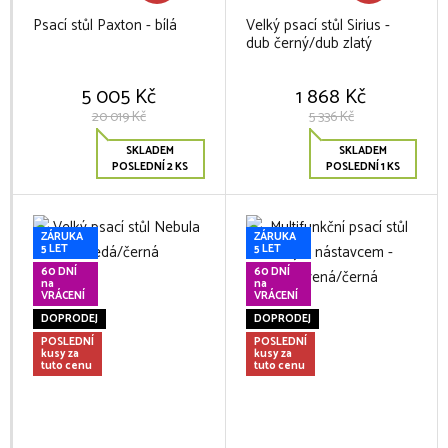
Psací stůl Paxton - bílá
Velký psací stůl Sirius -
dub černý/dub zlatý
5 005 Kč
1 868 Kč
20 019 Kč
5 336 Kč
SKLADEM
SKLADEM
POSLEDNÍ 2 KS
POSLEDNÍ 1 KS
ZÁRUKA
ZÁRUKA
5 LET
5 LET
60 DNÍ
60 DNÍ
na
na
VRÁCENÍ
VRÁCENÍ
DOPRODEJ
DOPRODEJ
POSLEDNÍ
POSLEDNÍ
kusy za
kusy za
tuto cenu
tuto cenu