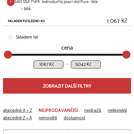
1.
Jednoduchý psací stůl Pure - bílá
1 067 Kč
SKLADEM POSLEDNÍ 1 KS
Skladem (9)
cena
Kč
Kč
ZOBRAZIT DALŠÍ FILTRY
abecedně A » Z
NEJPRODÁVANĚJŠÍ
nejdražší
nejlevnější
abecedně Z » A
nejnovější
dostupnost