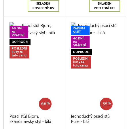
SKLADEM
SKLADEM
POSLEDNÍ 1 KS
POSLEDNÍ 1 KS
60 DNÍ
ZÁRUKA
na
5 LET
VRÁCENÍ
60 DNÍ
DOPRODEJ
na
VRÁCENÍ
POSLEDNÍ
kusy za
DOPRODEJ
tuto cenu
POSLEDNÍ
kusy za
tuto cenu
-66%
-55%
Psací stůl Bjorn,
Jednoduchý psací stůl
skandinávský styl - bílá
Pure - bílá