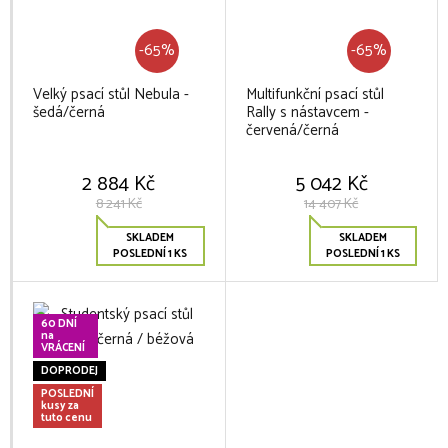
-65%
-65%
Velký psací stůl Nebula -
Multifunkční psací stůl
šedá/černá
Rally s nástavcem -
červená/černá
2 884 Kč
5 042 Kč
8 241 Kč
14 407 Kč
SKLADEM
SKLADEM
POSLEDNÍ 1 KS
POSLEDNÍ 1 KS
60 DNÍ
na
VRÁCENÍ
DOPRODEJ
POSLEDNÍ
kusy za
tuto cenu