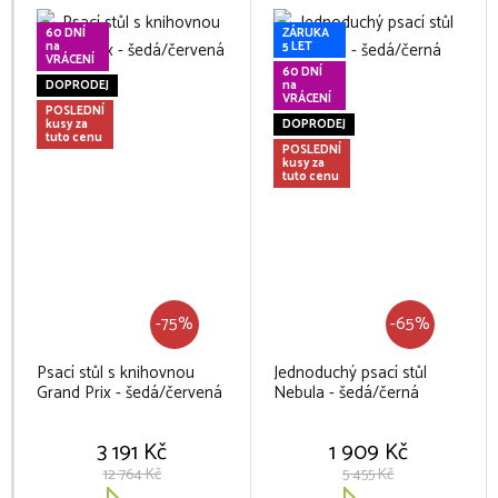
60 DNÍ
ZÁRUKA
na
5 LET
VRÁCENÍ
60 DNÍ
DOPRODEJ
na
VRÁCENÍ
POSLEDNÍ
kusy za
DOPRODEJ
tuto cenu
POSLEDNÍ
kusy za
tuto cenu
-75%
-65%
Psací stůl s knihovnou
Jednoduchý psací stůl
Grand Prix - šedá/červená
Nebula - šedá/černá
3 191 Kč
1 909 Kč
12 764 Kč
5 455 Kč