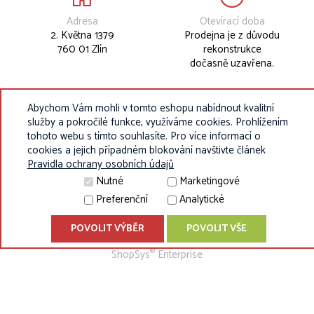
Adresa
Otevírací doba
2. Května 1379
Prodejna je z důvodu
760 01 Zlín
rekonstrukce
dočasně uzavřena.
Abychom Vám mohli v tomto eshopu nabídnout kvalitní
služby a pokročilé funkce, využíváme cookies. Prohlížením
tohoto webu s tímto souhlasíte. Pro více informací o
cookies a jejich případném blokování navštivte článek
Pravidla ochrany osobních údajů
Nutné
Marketingové
Preferenční
Analytické
POVOLIT VÝBĚR
POVOLIT VŠE
© 2010 - 2026 Eurokosik.cz - vybavení do dětských pokojíků |
®
ShopSys
Enterprise