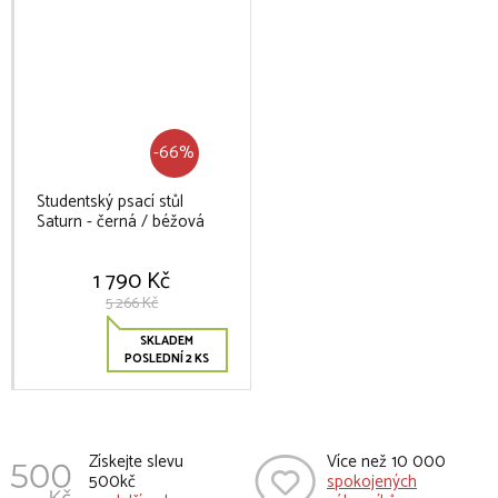
-66%
Studentský psací stůl
Saturn - černá / béžová
1 790 Kč
5 266 Kč
SKLADEM
POSLEDNÍ 2 KS
Získejte slevu
Více než 10 000
500kč
spokojených