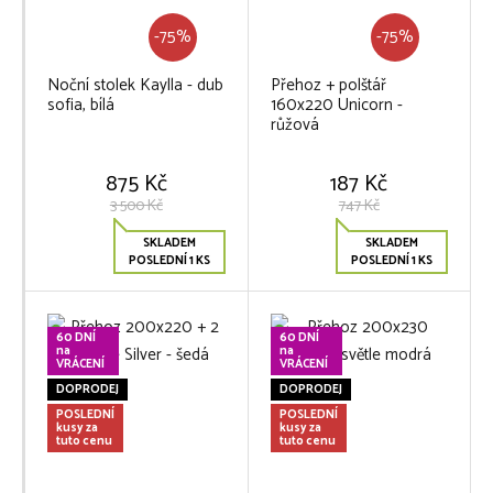
-75%
-75%
Noční stolek Kaylla - dub
Přehoz + polštář
sofia, bílá
160x220 Unicorn -
růžová
875 Kč
187 Kč
3 500 Kč
747 Kč
SKLADEM
SKLADEM
POSLEDNÍ 1 KS
POSLEDNÍ 1 KS
60 DNÍ
60 DNÍ
na
na
VRÁCENÍ
VRÁCENÍ
DOPRODEJ
DOPRODEJ
POSLEDNÍ
POSLEDNÍ
kusy za
kusy za
tuto cenu
tuto cenu