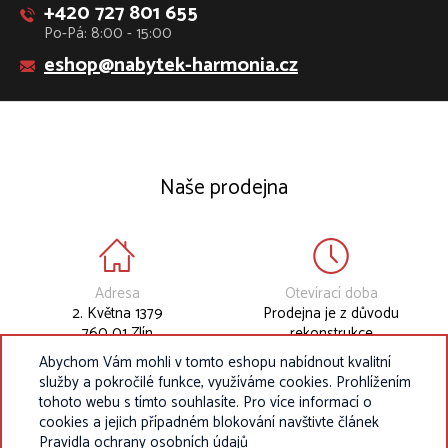
+420 727 801 655
Po-Pá: 8:00 - 15:00
eshop@nabytek-harmonia.cz
Naše prodejna
Adresa
Otevírací doba
2. Května 1379
Prodejna je z důvodu
760 01 Zlín
rekonstrukce
dočasně uzavřena.
Abychom Vám mohli v tomto eshopu nabídnout kvalitní
služby a pokročilé funkce, využíváme cookies. Prohlížením
tohoto webu s tímto souhlasíte. Pro více informací o
cookies a jejich případném blokování navštivte článek
Pravidla ochrany osobních údajů