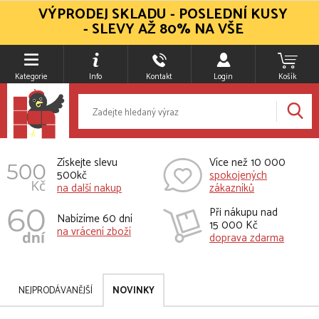
VÝPRODEJ SKLADU - POSLEDNÍ KUSY
- SLEVY AŽ 80% NA VŠE
Kategorie
Info
Kontakt
Login
Košík
Získejte slevu
Více než 10 000
500kč
spokojených
na další nakup
zákazníků
Při nákupu nad
Nabízíme 60 dní
15 000 Kč
na vrácení zboží
doprava zdarma
NEJPRODÁVANĚJŠÍ
NOVINKY