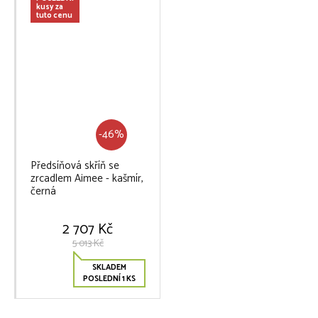
kusy za
tuto cenu
-46%
Předsíňová skříň se
zrcadlem Aimee - kašmír,
černá
2 707 Kč
5 013 Kč
SKLADEM
POSLEDNÍ 1 KS