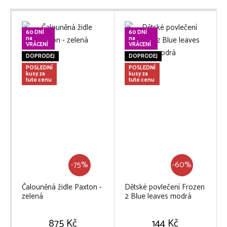
60 DNÍ
60 DNÍ
na
na
VRÁCENÍ
VRÁCENÍ
DOPRODEJ
DOPRODEJ
POSLEDNÍ
POSLEDNÍ
kusy za
kusy za
tuto cenu
tuto cenu
-75%
-60%
Čalouněná židle Paxton -
Dětské povlečení Frozen
zelená
2 Blue leaves modrá
875 Kč
144 Kč