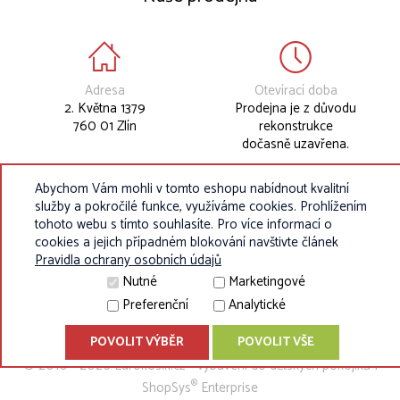
Adresa
Otevírací doba
2. Května 1379
Prodejna je z důvodu
760 01 Zlín
rekonstrukce
dočasně uzavřena.
Abychom Vám mohli v tomto eshopu nabídnout kvalitní
služby a pokročilé funkce, využíváme cookies. Prohlížením
tohoto webu s tímto souhlasíte. Pro více informací o
cookies a jejich případném blokování navštivte článek
Pravidla ochrany osobních údajů
Nutné
Marketingové
Preferenční
Analytické
POVOLIT VÝBĚR
POVOLIT VŠE
© 2010 - 2026 Eurokosik.cz - vybavení do dětských pokojíků |
®
ShopSys
Enterprise