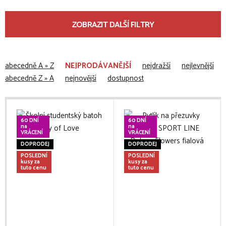
ZOBRAZIT DALŠÍ FILTRY
abecedně A » Z
NEJPRODÁVANĚJŠÍ
nejdražší
nejlevnější
abecedně Z » A
nejnovější
dostupnost
60 DNÍ
60 DNÍ
na
na
VRÁCENÍ
VRÁCENÍ
DOPRODEJ
DOPRODEJ
POSLEDNÍ
POSLEDNÍ
kusy za
kusy za
tuto cenu
tuto cenu