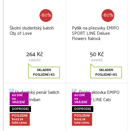
-80%
-80%
Školní studentský batoh
Pytlík na přezuvky EMIPO
City of Love
SPORT LINE Deluxe
Flowers fialová
264 Kč
50 Kč
1 319 Kč
249 Kč
SKLADEM
SKLADEM
POSLEDNÍ 1 KS
POSLEDNÍ 1 KS
60 DNÍ
60 DNÍ
na
na
VRÁCENÍ
VRÁCENÍ
DOPRODEJ
DOPRODEJ
POSLEDNÍ
POSLEDNÍ
kusy za
kusy za
tuto cenu
tuto cenu