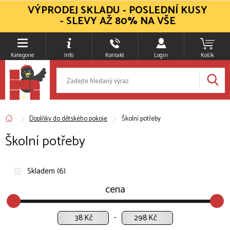
VÝPRODEJ SKLADU - POSLEDNÍ KUSY
- SLEVY AŽ 80% NA VŠE
Kategorie
Info
Kontakt
Login
Košík
Doplňky do dětského pokoje
Školní potřeby
Školní potřeby
Skladem (6)
cena
Kč
Kč