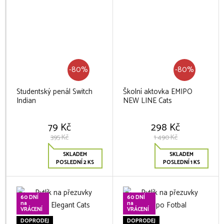
-80%
-80%
Studentský penál Switch
Školní aktovka EMIPO
Indian
NEW LINE Cats
79 Kč
298 Kč
395 Kč
1 490 Kč
SKLADEM
SKLADEM
POSLEDNÍ 2 KS
POSLEDNÍ 1 KS
60 DNÍ
60 DNÍ
na
na
VRÁCENÍ
VRÁCENÍ
DOPRODEJ
DOPRODEJ