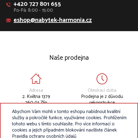
+420 727 801 655
Po-Pá: 8:00 - 15:00
eshop@nabytek-harmonia.cz
Naše prodejna
Adresa
Otevírací doba
2. Května 1379
Prodejna je z důvodu
760 01 Zlín
rekonstrukce
dočasně uzavřena.
Abychom Vám mohli v tomto eshopu nabídnout kvalitní
služby a pokročilé funkce, využíváme cookies. Prohlížením
tohoto webu s tímto souhlasíte. Pro více informací o
cookies a jejich případném blokování navštivte článek
Pravidla ochrany osobních údajů