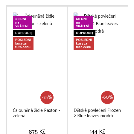
60 DNÍ
60 DNÍ
na
na
VRÁCENÍ
VRÁCENÍ
DOPRODEJ
DOPRODEJ
POSLEDNÍ
POSLEDNÍ
kusy za
kusy za
tuto cenu
tuto cenu
-75%
-60%
Čalouněná židle Paxton -
Dětské povlečení Frozen
zelená
2 Blue leaves modrá
875 Kč
144 Kč