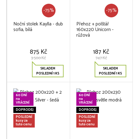
-75%
-75%
Noční stolek Kaylla - dub
Přehoz + polštář
sofia, bílá
160x220 Unicorn -
růžová
875 Kč
187 Kč
3 500 Kč
747 Kč
SKLADEM
SKLADEM
POSLEDNÍ 1 KS
POSLEDNÍ 1 KS
60 DNÍ
60 DNÍ
na
na
VRÁCENÍ
VRÁCENÍ
DOPRODEJ
DOPRODEJ
POSLEDNÍ
POSLEDNÍ
kusy za
kusy za
tuto cenu
tuto cenu