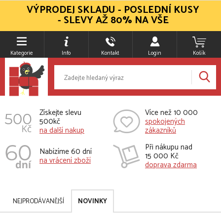
VÝPRODEJ SKLADU - POSLEDNÍ KUSY
- SLEVY AŽ 80% NA VŠE
Kategorie
Info
Kontakt
Login
Košík
Získejte slevu
Více než 10 000
500kč
spokojených
na další nakup
zákazníků
Při nákupu nad
Nabízíme 60 dní
15 000 Kč
na vrácení zboží
doprava zdarma
NEJPRODÁVANĚJŠÍ
NOVINKY