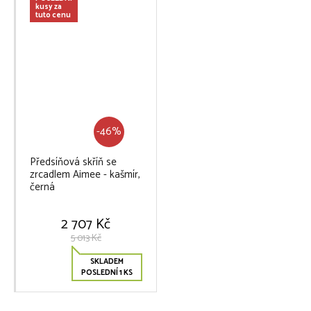
kusy za
tuto cenu
-46%
Předsíňová skříň se
zrcadlem Aimee - kašmír,
černá
2 707 Kč
5 013 Kč
SKLADEM
POSLEDNÍ 1 KS