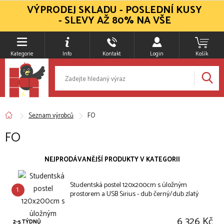
VÝPRODEJ SKLADU - POSLEDNÍ KUSY
- SLEVY AŽ 80% NA VŠE
Kategorie
Info
Kontakt
Login
Košík
Seznam výrobců
FO
FO
NEJPRODÁVANĚJŠÍ PRODUKTY V KATEGORII
Studentská postel 120x200cm s úložným
1.
prostorem a USB Sirius - dub černý/dub zlatý
6 326 Kč
2-5 TÝDNŮ