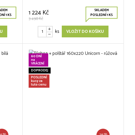
ADEM
SKLADEM
1 224 Kč
NÍ 1 KS
POSLEDNÍ 1 KS
3 498 Kč
ks
KU
VLOŽIT DO KOŠÍKU
60 DNÍ
na
VRÁCENÍ
DOPRODEJ
POSLEDNÍ
kusy za
tuto cenu