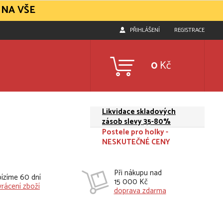
 NA VŠE
PŘIHLÁŠENÍ
REGISTRACE
0
Kč
Likvidace skladových
zásob slevy 35-80%
Postele pro holky -
NESKUTEČNÉ CENY
Při nákupu nad
ízíme 60 dní
15 000 Kč
vrácení zboží
doprava zdarma