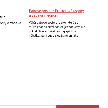
stůl s nástavcem je přesně to, co potřebuje
nejen váš školák, ale i celá rodina.
Patrové postele: Prostorové úspory
a zábava v jednom
Výběr patrové postele je úkol, který se
může zdát na první pohled jednoduchý, ale
pokud chcete získat ten nejlepší kus
nábytku, který bude sloužit nejen jako
místo k odpočinku, ale také jako
prostředek pro zábavu a prostorovou
úsporu, je třeba se věnovat několika
aspektům. Představte si, že jste na nákupní
výpravě v zemi Nábytkových divů. Místo
mnoha úzkých uliček nábytkových
obchodů se před vámi rozprostírá nespočet
možností patrových postelí. Kde začít?