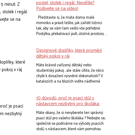
postel, stolek i regál. Nevěříte?
Podívejte se na video!
Představte si, že máte doma malé
miminko a právě řešíte, jak zařídit ložnici
tak, aby se vám tam vešlo vše potřebné.
Postýlka, přebalovací pult, úložné prostory ...
Přemýšlíte, jak to všechno poskládat
dohromady, aby to fungovalo a zároveň to
Designové doplňky, které promění
nevypadalo jako v second handu. A teď si
představte, že existuje kouzelné řešení,
dětský pokoj v ráj
které vám ušetří spoustu místa, času i
Máte krásně zařízený dětský nebo
peněz. Řešení, které roste s vaším dítětem
studentský pokoj , ale stále cítíte, že něco
a přizpůsobuje se jeho potřebám. Řešení
chybí k dosažení vysněné dokonalosti? V
jménem multifunkční rostoucí postýlka .
katalozích a na blozích vidíte nádherně
sladěné pokoje a přáli byste si, aby i ten váš
vypadal stejně úchvatně. Klíčem k úspěchu
10 důvodů, proč je psací stůl s
jsou právě doplňky , které dokážou s
pokojem doslova čarovat.
nástavcem nezbytný pro školáka:
Máte obavy, že si nevyberete ten správný
psací stůl pro vašeho školáka ? Nebojte se,
společně se podíváme na výhody psacích
stolů s nástavcem, které vám pomohou
učinit tu správnou volbu. Možná zjistíte, že