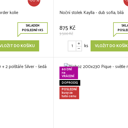
-60%
-
rder kolie
Noční stolek Kaylla - dub sofia, bílá
SKLADEM
SKL
875 Kč
POSLEDNÍ 1 KS
POSLED
3 500 Kč
ks
VLOŽIT DO KOŠÍKU
VLOŽIT DO KOŠÍ
60 DNÍ
na
VRÁCENÍ
DOPRODEJ
POSLEDNÍ
kusy za
tuto cenu