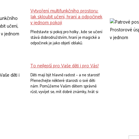
deálním dětském pokoji , ale zároveň
přináší do domova kus hravosti, bezpečí,
Vytvoření multifunkčního prostoru:
útulnosti a moderního designu.
Jak skloubit učení, hraní a odpočinek
v jednom pokoji
Představte si pokoj pro holky , kde se učení
stává dobrodružstvím, hraní je magické a
odpočinek je jako objetí oblaků.
To nejlepší pro Vaše děti i pro Vás!
Děti mají být hlavně radost – a ne starost!
Přenechejte některé starosti o své děti
nám. Pomůžeme Vašim dětem správně
růst, vyvíjet se, mít dobré známky, hrát si
bez úhony a těšit se do postele. Nevěříte?
Vyberte svým dětem ideální nábytek do
pokojíčku a rázem se promění. Zjistíte, že u
kvalitního psacího stolu se děti rády učí, že
do praktických regálů si rády uklízí, nebo
že na kvalitní matraci se vyspí dorůžova.