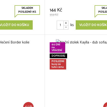
SKLADEM
SKL
144 Kč
POSLEDNÍ 1 KS
POSLED
359 Kč
ks
VLOŽIT DO KOŠÍKU
VLOŽIT DO KOŠÍ
60 DNÍ
na
VRÁCENÍ
DOPRODEJ
POSLEDNÍ
kusy za
tuto cenu