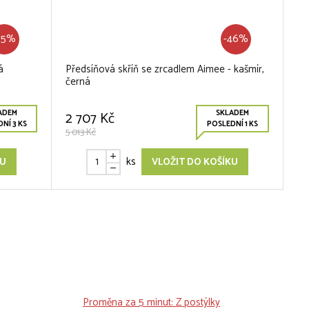
75%
-46%
á
Předsíňová skříň se zrcadlem Aimee - kašmír,
černá
ADEM
SKLADEM
2 707 Kč
NÍ 3 KS
POSLEDNÍ 1 KS
5 013 Kč
ks
KU
VLOŽIT DO KOŠÍKU
Proměna za 5 minut: Z postýlky