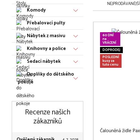
NEJPRODÁVANĚJŠÍ
Komody
Přebalovací pulty
Nábytek z masivu
60 DNÍ
na
VRÁCENÍ
Knihovny a police
DOPRODEJ
POSLEDNÍ
Sedací nábytek
kusy za
tuto cenu
Doplňky do dětského
pokoje
Recenze našich
zákazníků
Čalouněná židle Pax
Ověřený zákazník
4. 7. 2025