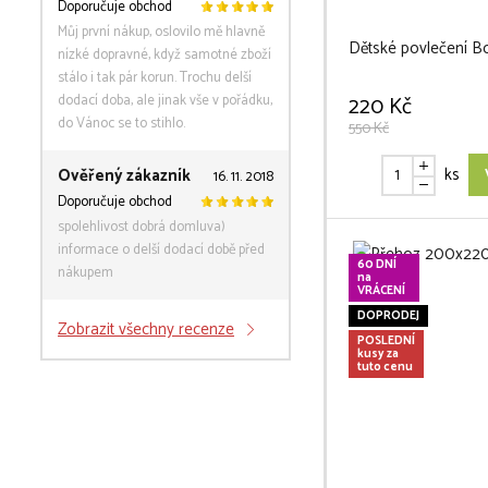
Doporučuje obchod
Můj první nákup, oslovilo mě hlavně
Dětské povlečení Bo
nízké dopravné, když samotné zboží
stálo i tak pár korun. Trochu delší
dodací doba, ale jinak vše v pořádku,
220 Kč
do Vánoc se to stihlo.
550 Kč
ks
Ověřený zákazník
16. 11. 2018
Doporučuje obchod
spolehlivost dobrá domluva)
informace o delší dodací době před
60 DNÍ
nákupem
na
VRÁCENÍ
DOPRODEJ
Zobrazit všechny recenze
POSLEDNÍ
kusy za
tuto cenu