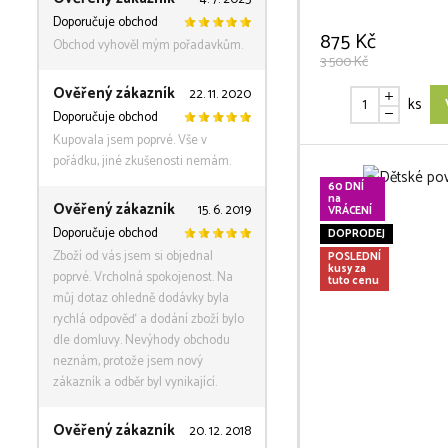
Doporučuje obchod
875 Kč
Obchod vyhověl mým pořadavkům.
3 500 Kč
Ověřený zákazník
22. 11. 2020
ks
Doporučuje obchod
Kupovala jsem poprvé. Vše v
pořádku, jiné zkušenosti nemám.
60 DNÍ
na
Ověřený zákazník
15. 6. 2019
VRÁCENÍ
Doporučuje obchod
DOPRODEJ
Zboží od vás jsem si objednal
POSLEDNÍ
kusy za
poprvé. Vrcholná spokojenost. Na
tuto cenu
můj dotaz ohledně dodávky byla
rychlá odpověď a dodání zboží bylo
dle domluvy. Nevýhody obchodu
neznám, protože jsem nový
zákazník a odběr byl vynikající.
Ověřený zákazník
20. 12. 2018