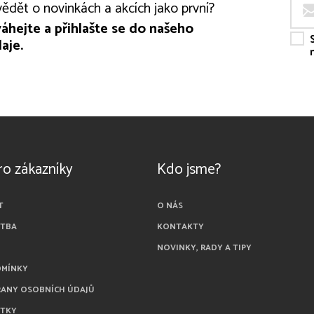
ědět o novinkách a akcích jako první?
áhejte a přihlašte se do našeho
aje.
ro zákazníky
Kdo jsme?
T
O NÁS
ATBA
KONTAKTY
NOVINKY, RADY A TIPY
DMÍNKY
RANY OSOBNÍCH ÚDAJŮ
ÁTKY