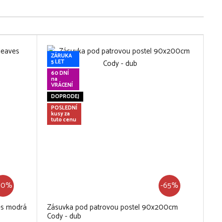
ZÁRUKA
5 LET
60 DNÍ
na
VRÁCENÍ
DOPRODEJ
POSLEDNÍ
kusy za
tuto cenu
60%
-65%
es modrá
Zásuvka pod patrovou postel 90x200cm
Cody - dub