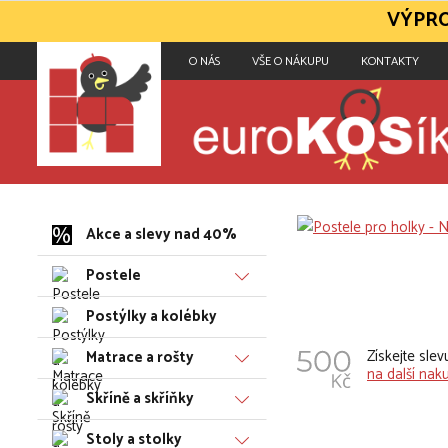
VÝPRO
O NÁS
VŠE O NÁKUPU
KONTAKTY
Akce a slevy nad 40%
Postele
Postýlky a kolébky
Získejte sle
Matrace a rošty
na další nak
Skříně a skříňky
Stoly a stolky