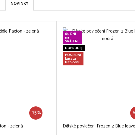
NOVINKY
60 DNÍ
na
VRÁCENÍ
DOPRODEJ
POSLEDNÍ
kusy za
tuto cenu
-75%
-
ton - zelená
Dětské povlečení Frozen 2 Blue leav