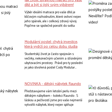
Jak zvolit správnou matraci pro vaše
dítě a být si jistý svým výběrem!
Výběr ideální matrace pro vaše dítě je
klíčovým rozhodnutím, které ovlivní nejen
jeho spánek, ale i celkový zdravý vývoj.
Pojďme se společně ponořit do světa
dětských matrací a objevme, jak najít tu
nejlepší pro každou věkovou skupinu.
Modulární postel: chytrá investice,
která vydrží po celou dobu studia
Studentský život je často spojován s
večírky, nekonečným učením a stísněnými
ubytovacími prostory . Právě pro ty poslední
je jako stvořená postel Cody Modular ,
která dokáže oživit jakýkoliv pokoj a
maximálně využít jeho potenciál.
Koneckonců, co víc si student může přát
NOVINKA - dětský nábytek Raundo
než pohodlné místo k odpočinku a
dostatek prostoru pro studijní materiály ?
Představujeme vám letošní perlu mezi
dětským nábytkem – kolekci Raundo . S
láskou a pečlivostí jsme pro vaše nejmenší
vytvořili nábytek, který nejen splňuje
všechny vaše požadavky a představy o i