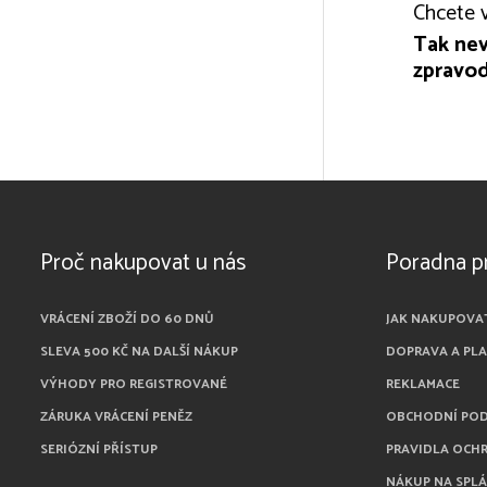
Chcete v
Tak nev
zpravod
Proč nakupovat u nás
Poradna p
VRÁCENÍ ZBOŽÍ DO 60 DNŮ
JAK NAKUPOVA
SLEVA 500 KČ NA DALŠÍ NÁKUP
DOPRAVA A PL
VÝHODY PRO REGISTROVANÉ
REKLAMACE
ZÁRUKA VRÁCENÍ PENĚZ
OBCHODNÍ PO
SERIÓZNÍ PŘÍSTUP
PRAVIDLA OCH
NÁKUP NA SPL