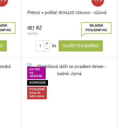
75%
-75%
Přehoz + polštář 160x220 Unicorn - růžová
ADEM
SKLADEM
187 Kč
NÍ 1 KS
POSLEDNÍ 1 KS
747 Kč
ks
KU
VLOŽIT DO KOŠÍKU
60 DNÍ
na
VRÁCENÍ
DOPRODEJ
POSLEDNÍ
kusy za
tuto cenu