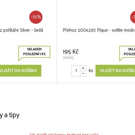
-75%
-
polštáře Silver - šedá
Přehoz 200x230 Pique - světle modr
SKLADEM
SKL
195 Kč
POSLEDNÍ 1 KS
POSLED
779 Kč
ks
VLOŽIT DO KOŠÍKU
VLOŽIT DO KOŠÍ
y a tipy