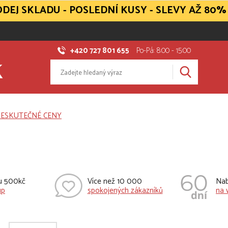
DEJ SKLADU - POSLEDNÍ KUSY - SLEVY AŽ 80%
+420 727 801 655
Po-Pá: 8:00 - 15:00
vu 500kč
Více než 10 000
Nab
up
spokojených zákazníků
na 