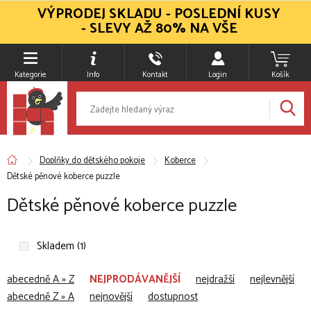
VÝPRODEJ SKLADU - POSLEDNÍ KUSY
- SLEVY AŽ 80% NA VŠE
Kategorie
Info
Kontakt
Login
Košík
Doplňky do dětského pokoje
Koberce
Dětské pěnové koberce puzzle
Dětské pěnové koberce puzzle
Skladem (1)
abecedně A » Z
NEJPRODÁVANĚJŠÍ
nejdražší
nejlevnější
abecedně Z » A
nejnovější
dostupnost