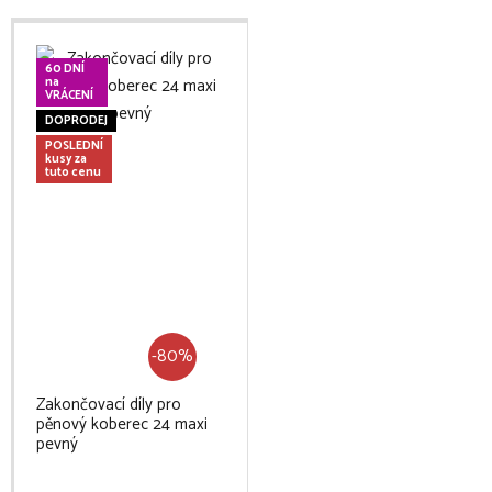
60 DNÍ
na
VRÁCENÍ
DOPRODEJ
POSLEDNÍ
kusy za
tuto cenu
-80%
Zakončovací díly pro
pěnový koberec 24 maxi
pevný