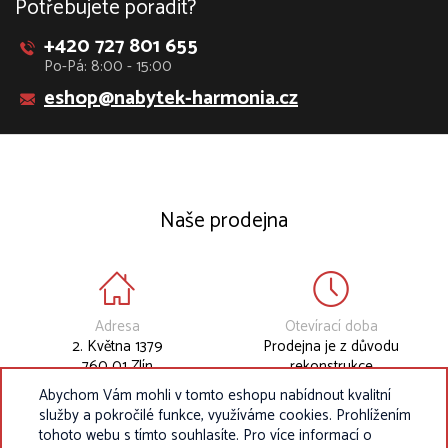
Potřebujete poradit?
+420 727 801 655
Po-Pá: 8:00 - 15:00
eshop@nabytek-harmonia.cz
Naše prodejna
Adresa
Otevírací doba
2. Května 1379
Prodejna je z důvodu
760 01 Zlín
rekonstrukce
dočasně uzavřena.
Abychom Vám mohli v tomto eshopu nabídnout kvalitní
služby a pokročilé funkce, využíváme cookies. Prohlížením
tohoto webu s tímto souhlasíte. Pro více informací o