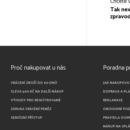
Chcete v
Tak nev
zpravod
Proč nakupovat u nás
Poradna p
VRÁCENÍ ZBOŽÍ DO 60 DNŮ
JAK NAKUPOVA
SLEVA 500 KČ NA DALŠÍ NÁKUP
DOPRAVA A PL
VÝHODY PRO REGISTROVANÉ
REKLAMACE
ZÁRUKA VRÁCENÍ PENĚZ
OBCHODNÍ PO
SERIÓZNÍ PŘÍSTUP
PRAVIDLA OCH
NÁKUP NA SPL