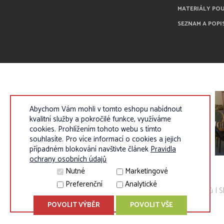
MATERIÁLY PO
SEZNAM A POPI
Abychom Vám mohli v tomto eshopu nabídnout
kvalitní služby a pokročilé funkce, využíváme
cookies. Prohlížením tohoto webu s tímto
souhlasíte. Pro více informací o cookies a jejich
případném blokování navštivte článek
Pravidla
ochrany osobních údajů
Nutné
Marketingové
Preferenční
Analytické
© 2010 - 2026 Eurokosik.cz - vybavení do dětských pokojíků |
S
POVOLIT VÝBĚR
POVOLIT VŠE