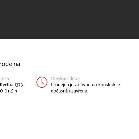
rodejna
resa
Otevírací doba
 Května 1379
Prodejna je z důvodu rekonstrukce
0 01 Zlín
dočasně uzavřena.