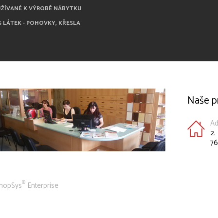
UŽÍVANÉ K VÝROBĚ NÁBYTKU
S LÁTEK - POHOVKY, KŘESLA
Naše p
Ad
2.
76
®
hopSys
Enterprise