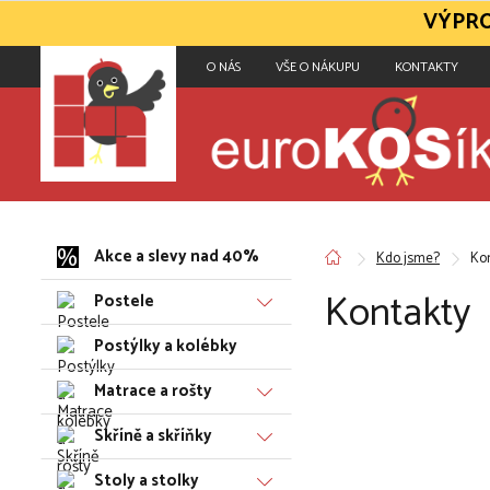
VÝPRO
O NÁS
VŠE O NÁKUPU
KONTAKTY
Akce a slevy nad 40%
Kdo jsme?
Ko
Kontakty
Postele
Postýlky a kolébky
Matrace a rošty
Skříně a skříňky
Stoly a stolky