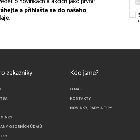
ědět o novinkách a akcích jako první?
áhejte a přihlašte se do našeho
aje.
ro zákazníky
Kdo jsme?
T
O NÁS
ATBA
KONTAKTY
NOVINKY, RADY A TIPY
DMÍNKY
RANY OSOBNÍCH ÚDAJŮ
ÁTKY