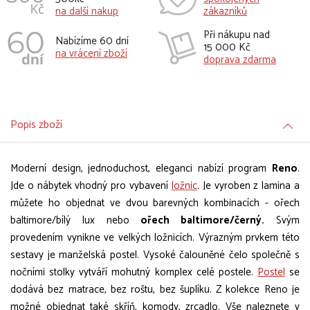
na další nakup
zákazníků
Při nákupu nad
Nabízíme 60 dní
15 000 Kč
na vrácení zboží
doprava zdarma
Popis zboží
Moderní design, jednoduchost, eleganci nabízí program
Reno
.
Jde o nábytek vhodný pro vybavení
ložnic
. Je vyroben z lamina a
můžete ho objednat ve dvou barevných kombinacích - ořech
baltimore/bílý lux nebo
ořech baltimore/černý.
Svým
provedením vynikne ve velkých ložnicích. Výrazným prvkem této
sestavy je manželská postel. Vysoké čalouněné čelo společně s
nočními stolky vytváří mohutný komplex celé postele.
Postel
se
dodává bez matrace, bez roštu, bez šuplíku. Z kolekce Reno je
možné objednat také skříň, komody, zrcadlo. Vše naleznete v