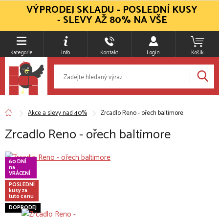
VÝPRODEJ SKLADU - POSLEDNÍ KUSY
- SLEVY AŽ 80% NA VŠE
Kategorie
Info
Kontakt
Login
Košík
Akce a slevy nad 40%
Zrcadlo Reno - ořech baltimore
Zrcadlo Reno - ořech baltimore
60 DNÍ
na
VRÁCENÍ
POSLEDNÍ
kusy za
tuto cenu
DOPRODEJ