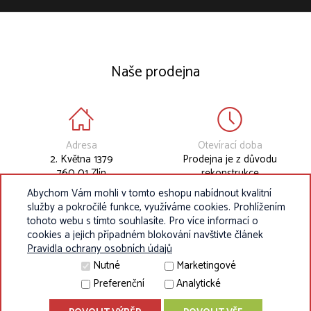
Naše prodejna
Adresa
Otevírací doba
2. Května 1379
Prodejna je z důvodu
760 01 Zlín
rekonstrukce
dočasně uzavřena.
Abychom Vám mohli v tomto eshopu nabídnout kvalitní
služby a pokročilé funkce, využíváme cookies. Prohlížením
tohoto webu s tímto souhlasíte. Pro více informací o
cookies a jejich případném blokování navštivte článek
Pravidla ochrany osobních údajů
Nutné
Marketingové
Preferenční
Analytické