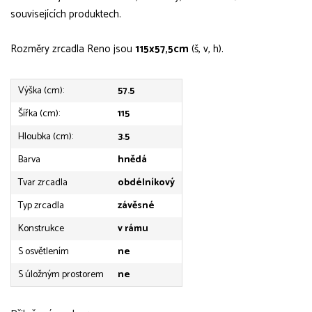
souvisejících produktech.
Rozměry zrcadla Reno jsou
115x57,5cm
(š, v, h).
Výška (cm):
57.5
Šířka (cm):
115
Hloubka (cm):
3.5
Barva
hnědá
Tvar zrcadla
obdélníkový
Typ zrcadla
závěsné
Konstrukce
v rámu
S osvětlením
ne
S úložným prostorem
ne