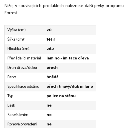
Níže, v souvisejících produktech naleznete další prvky programu
Forrest.
Výška (cm):
20
Šířka (cm):
144.4
Hloubka (cm):
26.2
Převládající materiál
lamino - imitace dřeva
Druh dřeva/dekor
ořech
Barva
hnědá
Specifikace odstínu
ořech tmavý/dub milano
Typ
police na stěnu
Lesk
ne
S osvětlením
ne
Rohové provedení
ne