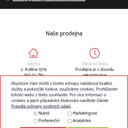
Naše prodejna
Adresa
Otevírací doba
2. Května 1379
Prodejna je z důvodu
760 01 Zlín
rekonstrukce
dočasně uzavřena.
Abychom Vám mohli v tomto eshopu nabídnout kvalitní
služby a pokročilé funkce, využíváme cookies. Prohlížením
tohoto webu s tímto souhlasíte. Pro více informací o
cookies a jejich případném blokování navštivte článek
Pravidla ochrany osobních údajů
Nutné
Marketingové
Preferenční
Analytické