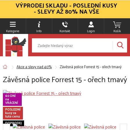
VÝPRODEJ SKLADU - POSLEDNÍ KUSY
- SLEVY AŽ 80% NA VŠE
Kategorie
Info
Kontakt
Login
Košík
Akce a slevy nad 40%
Závěsná police Forrest 15 - ořech tmavý
Závěsná police Forrest 15 - ořech tmavý
60 DNÍ
na
VRÁCENÍ
POSLEDNÍ
kusy za
tuto cenu
DOPRODEJ