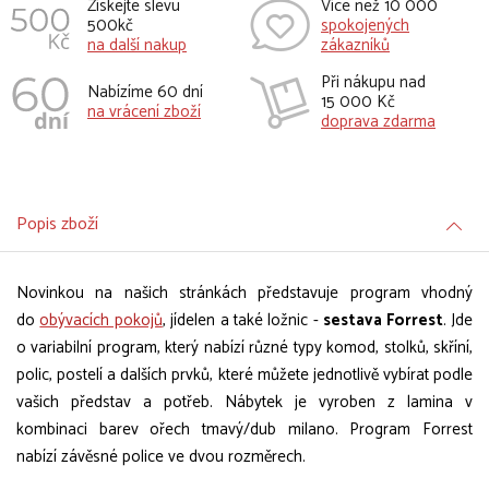
Získejte slevu
Více než 10 000
500kč
spokojených
na další nakup
zákazníků
Při nákupu nad
Nabízíme 60 dní
15 000 Kč
na vrácení zboží
doprava zdarma
Popis zboží
Novinkou na našich stránkách představuje program vhodný
do
obývacích pokojů
, jídelen a také ložnic -
sestava Forrest
. Jde
o variabilní program, který nabízí různé typy komod, stolků, skříní,
polic, postelí a dalších prvků, které můžete jednotlivě vybírat podle
vašich představ a potřeb. Nábytek je vyroben z lamina v
kombinaci barev ořech tmavý/dub milano. Program Forrest
nabízí závěsné police ve dvou rozměrech.