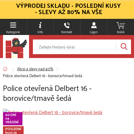
VÝPRODEJ SKLADU - POSLEDNÍ KUSY
- SLEVY AŽ 80% NA VŠE
Kategorie
Info
Kontakt
Login
Košík
Akce a slevy nad 40%
Police otevřená Delbert 16 - borovice/tmavě šedá
Police otevřená Delbert 16 -
borovice/tmavě šedá
60 DNÍ
na
VRÁCENÍ
POSLEDNÍ
kusy za