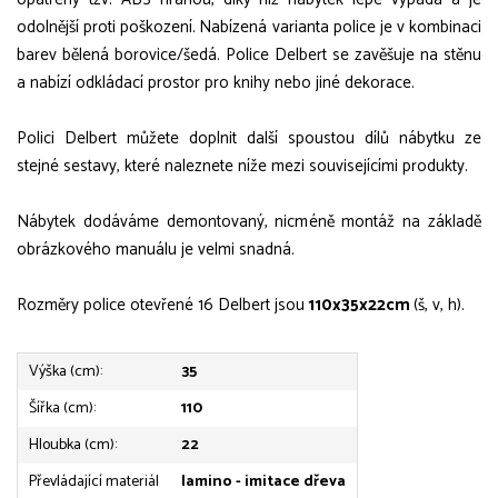
odolnější proti poškození.
Nabízená varianta police je v kombinaci
barev bělená borovice/šedá. Police Delbert se zavěšuje na stěnu
a nabízí odkládací prostor pro knihy nebo jiné dekorace.
Polici Delbert můžete doplnit další spoustou dílů nábytku ze
stejné sestavy, které naleznete níže mezi souvisejícími produkty.
Nábytek dodáváme demontovaný, nicméně montáž na základě
obrázkového manuálu je velmi snadná.
Rozměry police otevřené 16 Delbert jsou
110x35x22cm
(š, v, h).
Výška (cm):
35
Šířka (cm):
110
Hloubka (cm):
22
Převládající materiál
lamino - imitace dřeva