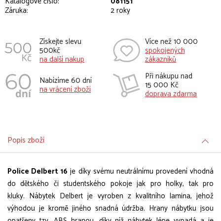
Katalogové číslo:
081151
Záruka:
2 roky
Získejte slevu
Více než 10 000
500kč
spokojených
na další nakup
zákazníků
Při nákupu nad
Nabízíme 60 dní
15 000 Kč
na vrácení zboží
doprava zdarma
Popis zboží
Police Delbert 16
je díky svému neutrálnímu provedení vhodná
do dětského či studentského pokoje jak pro holky, tak pro
kluky. Nábytek Delbert je vyroben z kvalitního lamina, jehož
výhodou je kromě jiného snadná údržba. Hrany nábytku jsou
opatřeny tzv. ABS hranou, díky níž nábytek lépe vypadá a je