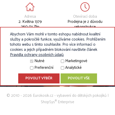
Adresa
Otevírací doba
2. Května 1379
Prodejna je z důvodu
760 01 Zlín
rekonstrukce
dočasně uzavřena.
Abychom Vám mohli v tomto eshopu nabídnout kvalitní
služby a pokročilé funkce, využíváme cookies. Prohlížením
tohoto webu s tímto souhlasíte. Pro více informací o
cookies a jejich případném blokování navštivte článek
Pravidla ochrany osobních údajů
Nutné
Marketingové
Preferenční
Analytické
POVOLIT VÝBĚR
POVOLIT VŠE
© 2010 - 2026 Eurokosik.cz - vybavení do dětských pokojíků |
®
ShopSys
Enterprise