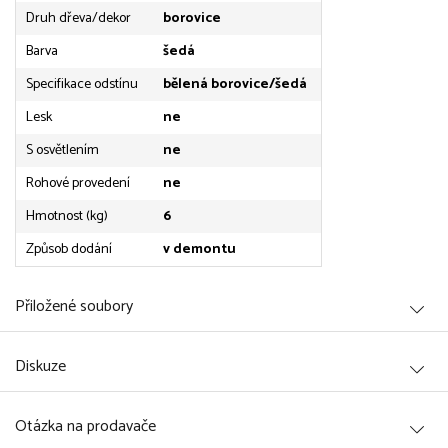
Druh dřeva/dekor
borovice
Barva
šedá
Specifikace odstínu
bělená borovice/šedá
Lesk
ne
S osvětlením
ne
Rohové provedení
ne
Hmotnost (kg)
6
Způsob dodání
v demontu
Přiložené soubory
Diskuze
Otázka na prodavače