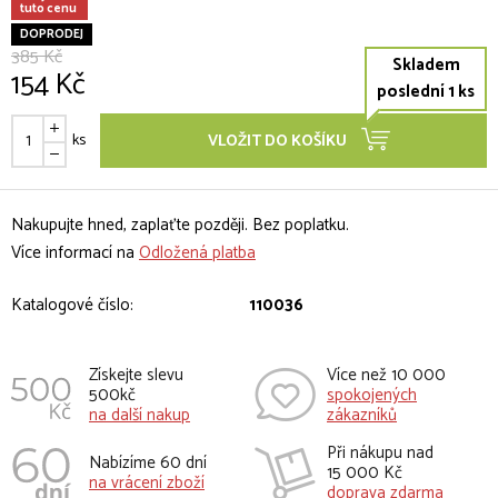
tuto cenu
DOPRODEJ
385 Kč
Skladem
154 Kč
poslední 1 ks
ks
VLOŽIT DO KOŠÍKU
Nakupujte hned, zaplaťte později. Bez poplatku.
Více informací na
Odložená platba
Katalogové číslo:
110036
Získejte slevu
Více než 10 000
500kč
spokojených
na další nakup
zákazníků
Při nákupu nad
Nabízíme 60 dní
15 000 Kč
na vrácení zboží
doprava zdarma