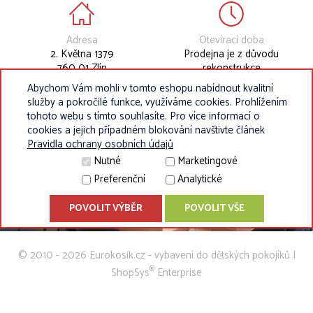
Adresa
Otevírací doba
2. Května 1379
Prodejna je z důvodu
760 01 Zlín
rekonstrukce
dočasně uzavřena.
Abychom Vám mohli v tomto eshopu nabídnout kvalitní
služby a pokročilé funkce, využíváme cookies. Prohlížením
tohoto webu s tímto souhlasíte. Pro více informací o
cookies a jejich případném blokování navštivte článek
Pravidla ochrany osobních údajů
Nutné
Marketingové
Preferenční
Analytické
POVOLIT VÝBĚR
POVOLIT VŠE
© 2010 - 2026 Eurokosik.cz - vybavení do dětských pokojíků |
®
ShopSys
Enterprise