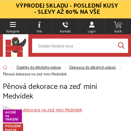
VÝPRODEJ SKLADU - POSLEDNÍ KUSY
- SLEVY AŽ 80% NA VŠE
Kategorie
Info
Kontakt
Login
Košík
Doplňky do dětského pokoje
Dekorace do dětských pokojů
Pěnová dekorace na zeď mini Medvídek
Pěnová dekorace na zeď mini
Medvídek
60 DNÍ
na
VRÁCENÍ
POSLEDNÍ
kusy za