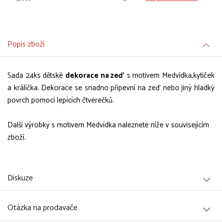
Popis zboží
Sada 24ks dětské
dekorace na zeď
s motivem Medvídka,kytiček
a králíčka. Dekorace se snadno připevní na zeď nebo jiný hladký
povrch pomocí lepících čtverečků.
Další výrobky s motivem Medvídka naleznete níže v souvisejícím
zboží.
Diskuze
Otázka na prodavače