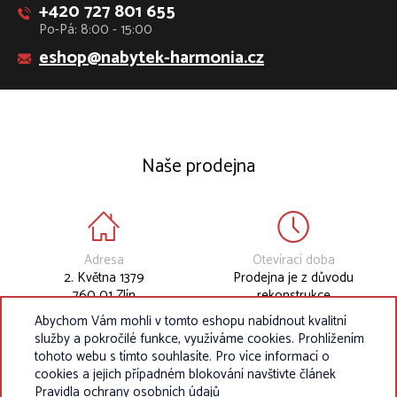
+420 727 801 655
Po-Pá: 8:00 - 15:00
eshop@nabytek-harmonia.cz
Naše prodejna
Adresa
Otevírací doba
2. Května 1379
Prodejna je z důvodu
760 01 Zlín
rekonstrukce
dočasně uzavřena.
Abychom Vám mohli v tomto eshopu nabídnout kvalitní
služby a pokročilé funkce, využíváme cookies. Prohlížením
tohoto webu s tímto souhlasíte. Pro více informací o
cookies a jejich případném blokování navštivte článek
Pravidla ochrany osobních údajů