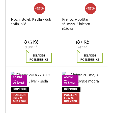
-75%
-75%
Noční stolek Kaylla - dub
Přehoz + polštář
sofia, bílá
160x220 Unicorn -
růžová
875 Kč
187 Kč
3 500 Kč
747 Kč
SKLADEM
SKLADEM
POSLEDNÍ 1 KS
POSLEDNÍ 1 KS
60 DNÍ
60 DNÍ
na
na
VRÁCENÍ
VRÁCENÍ
DOPRODEJ
DOPRODEJ
POSLEDNÍ
POSLEDNÍ
kusy za
kusy za
tuto cenu
tuto cenu