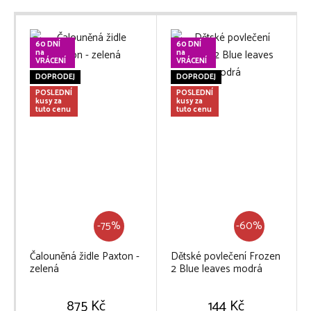
60 DNÍ
60 DNÍ
na
na
VRÁCENÍ
VRÁCENÍ
DOPRODEJ
DOPRODEJ
POSLEDNÍ
POSLEDNÍ
kusy za
kusy za
tuto cenu
tuto cenu
-75%
-60%
Čalouněná židle Paxton -
Dětské povlečení Frozen
zelená
2 Blue leaves modrá
875 Kč
144 Kč