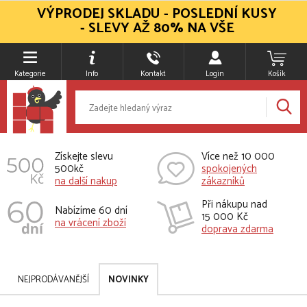
VÝPRODEJ SKLADU - POSLEDNÍ KUSY
- SLEVY AŽ 80% NA VŠE
Kategorie
Info
Kontakt
Login
Košík
Získejte slevu
Více než 10 000
500kč
spokojených
na další nakup
zákazníků
Při nákupu nad
Nabízíme 60 dní
15 000 Kč
na vrácení zboží
doprava zdarma
NEJPRODÁVANĚJŠÍ
NOVINKY