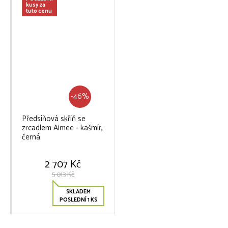
kusy za
tuto cenu
-46%
Předsíňová skříň se
zrcadlem Aimee - kašmír,
černá
2 707 Kč
5 013 Kč
SKLADEM
POSLEDNÍ 1 KS