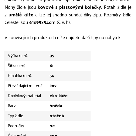
Nohy židle jsou
kovové s plastovými kolečky
. Potah židle je
z
umělé kůže
a lze jej snadno sundat díky zipu. Rozměry židle
Celeste jsou
61x95x54cm
(š, v, h).
V souvisejících produktech níže najdete další tipy na nábytek.
Výška (cm):
95
Šířka (cm):
61
Hloubka (cm):
54
Převládající materiál
kov
Doplňkový materiál
eko-kůže
Barva
hnědá
Typ židle
otočná
Područky
ne