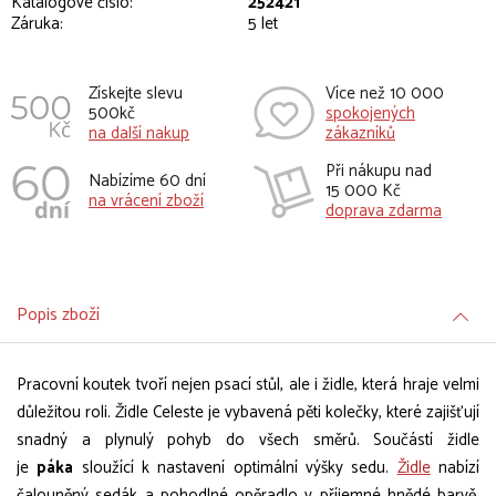
Katalogové číslo:
252421
Záruka:
5 let
Získejte slevu
Více než 10 000
500kč
spokojených
na další nakup
zákazníků
Při nákupu nad
Nabízíme 60 dní
15 000 Kč
na vrácení zboží
doprava zdarma
Popis zboží
Pracovní koutek tvoří nejen psací stůl, ale i židle, která hraje velmi
důležitou roli. Židle Celeste je vybavená pěti kolečky, které zajišťují
snadný a plynulý pohyb do všech směrů. Součástí židle
je
páka
sloužící k nastavení optimální výšky sedu.
Židle
nabízí
čalouněný sedák a pohodlné opěradlo v příjemné hnědé barvě.