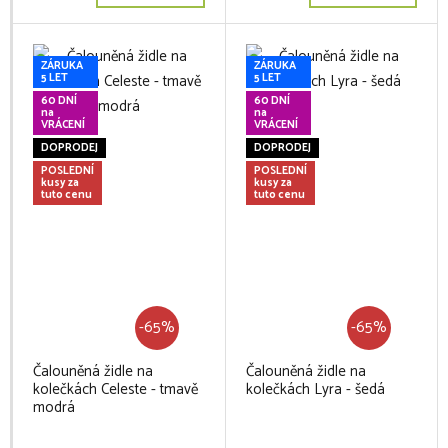
ZÁRUKA
ZÁRUKA
5 LET
5 LET
60 DNÍ
60 DNÍ
na
na
VRÁCENÍ
VRÁCENÍ
DOPRODEJ
DOPRODEJ
POSLEDNÍ
POSLEDNÍ
kusy za
kusy za
tuto cenu
tuto cenu
-65%
-65%
Čalouněná židle na
Čalouněná židle na
kolečkách Celeste - tmavě
kolečkách Lyra - šedá
modrá