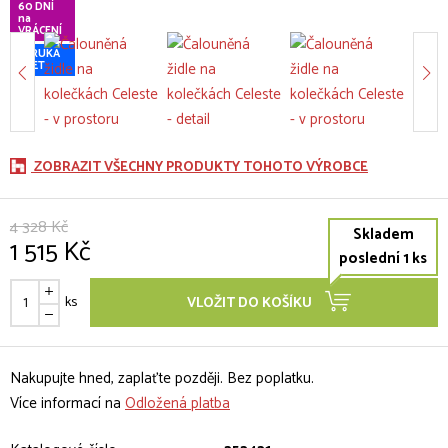
60 DNÍ
na
VRÁCENÍ
ZÁRUKA
5 LET
ZOBRAZIT VŠECHNY PRODUKTY TOHOTO VÝROBCE
4 328 Kč
Skladem
1 515 Kč
poslední 1 ks
ks
VLOŽIT DO KOŠÍKU
Nakupujte hned, zaplaťte později. Bez poplatku.
Více informací na
Odložená platba