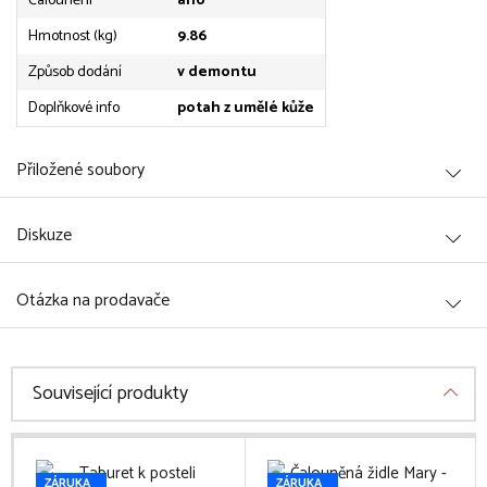
Čalounění
ano
Hmotnost (kg)
9.86
Způsob dodání
v demontu
Doplňkové info
potah z umělé kůže
Přiložené soubory
Diskuze
Otázka na prodavače
Související produkty
ZÁRUKA
ZÁRUKA