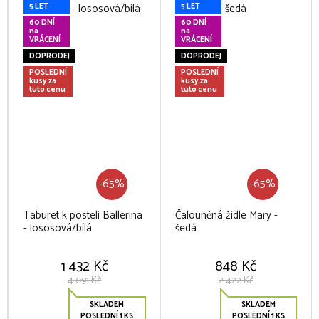
5 LET
5 LET
60 DNÍ
60 DNÍ
na
na
VRÁCENÍ
VRÁCENÍ
DOPRODEJ
DOPRODEJ
POSLEDNÍ
POSLEDNÍ
kusy za
kusy za
tuto cenu
tuto cenu
-65%
-65%
Taburet k posteli Ballerina
Čalouněná židle Mary -
- lososová/bílá
šedá
1 432 Kč
848 Kč
4 091 Kč
2 422 Kč
SKLADEM
SKLADEM
POSLEDNÍ 1 KS
POSLEDNÍ 1 KS