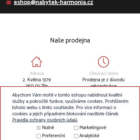
eshop@nabytek-harmonia.cz
Naše prodejna
Adresa
Otevírací doba
2. Května 1379
Prodejna je z důvodu
760 01 Zlín
rekonstrukce
dočasně uzavřena.
Abychom Vám mohli v tomto eshopu nabídnout kvalitní
služby a pokročilé funkce, využíváme cookies. Prohlížením
tohoto webu s tímto souhlasíte. Pro více informací o
cookies a jejich případném blokování navštivte článek
Pravidla ochrany osobních údajů
Nutné
Marketingové
Preferenční
Analytické