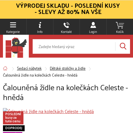
VÝPRODEJ SKLADU - POSLEDNÍ KUSY
- SLEVY AŽ 80% NA VŠE
Kategorie
Info
Kontakt
Login
Košík
Sedací nábytek
Dětské stoličky a židle
Čalouněná židle na kolečkách Celeste - hnědá
Čalouněná židle na kolečkách Celeste -
hnědá
POSLEDNÍ
kusy za
tuto cenu
DOPRODEJ