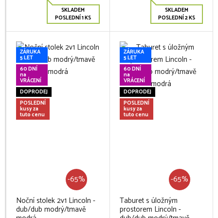
SKLADEM
SKLADEM
POSLEDNÍ 1 KS
POSLEDNÍ 2 KS
ZÁRUKA
ZÁRUKA
5 LET
5 LET
60 DNÍ
60 DNÍ
na
na
VRÁCENÍ
VRÁCENÍ
DOPRODEJ
DOPRODEJ
POSLEDNÍ
POSLEDNÍ
kusy za
kusy za
tuto cenu
tuto cenu
-65%
-65%
Noční stolek 2v1 Lincoln -
Taburet s úložným
dub/dub modrý/tmavě
prostorem Lincoln -