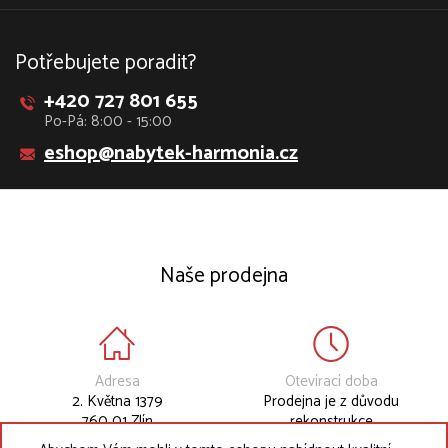
Potřebujete poradit?
+420 727 801 655
Po-Pá: 8:00 - 15:00
eshop@nabytek-harmonia.cz
Naše prodejna
Adresa
Otevírací doba
2. Května 1379
Prodejna je z důvodu
760 01 Zlín
rekonstrukce
dočasně uzavřena.