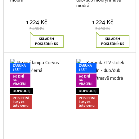
modrá
dub/dub modrý/tmavě
modrá
1 224 Kč
1 224 Kč
3 498 Kč
3 498 Kč
SKLADEM
SKLADEM
POSLEDNÍ 1 KS
POSLEDNÍ 1 KS
ZÁRUKA
ZÁRUKA
5 LET
5 LET
60 DNÍ
60 DNÍ
na
na
VRÁCENÍ
VRÁCENÍ
DOPRODEJ
DOPRODEJ
POSLEDNÍ
POSLEDNÍ
kusy za
kusy za
tuto cenu
tuto cenu