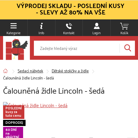
VÝPRODEJ SKLADU - POSLEDNÍ KUSY
- SLEVY AŽ 80% NA VŠE
Kategorie
Info
Kontakt
Login
Košík
Sedací nábytek
Dětské stoličky a židle
Čalouněná židle Lincoln - šedá
Čalouněná židle Lincoln - šedá
POSLEDNÍ
kusy za
tuto cenu
DOPRODEJ
60 DNÍ
na
VRÁCENÍ