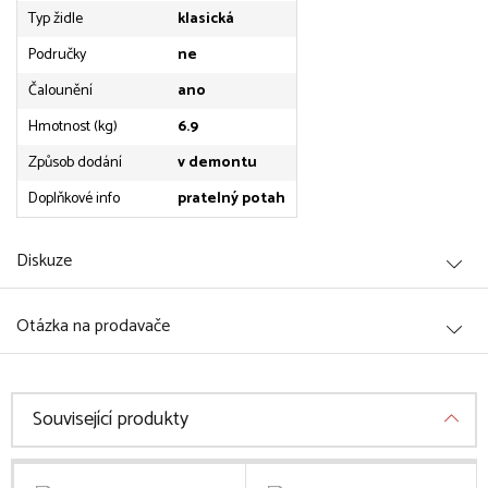
Typ židle
klasická
Područky
ne
Čalounění
ano
Hmotnost (kg)
6.9
Způsob dodání
v demontu
Doplňkové info
pratelný potah
Diskuze
Otázka na prodavače
Související produkty