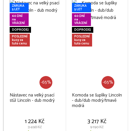
ZÁRUKA
ZÁRUKA
5 LET
5 LET
60 DNÍ
60 DNÍ
na
na
VRÁCENÍ
VRÁCENÍ
DOPRODEJ
DOPRODEJ
POSLEDNÍ
POSLEDNÍ
kusy za
kusy za
tuto cenu
tuto cenu
-65%
-65%
Nástavec na velký psací
Komoda se šuplíky Lincoln
stůl Lincoln - dub modrý
- dub/dub modrý/tmavě
modrá
1 224 Kč
3 217 Kč
3 498 Kč
9 190 Kč