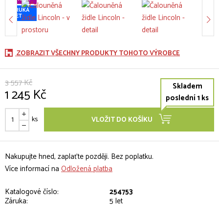
ZÁRUKA
5 LET
ZOBRAZIT VŠECHNY PRODUKTY TOHOTO VÝROBCE
3 557 Kč
Skladem
1 245 Kč
poslední 1 ks
ks
VLOŽIT DO KOŠÍKU
Nakupujte hned, zaplaťte později. Bez poplatku.
Více informací na
Odložená platba
Katalogové číslo:
254753
Záruka:
5 let