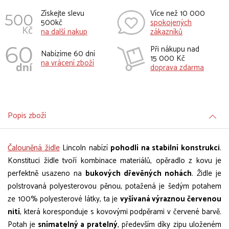
Získejte slevu
Více než 10 000
500kč
spokojených
na další nakup
zákazníků
Při nákupu nad
Nabízíme 60 dní
15 000 Kč
na vrácení zboží
doprava zdarma
Popis zboží
Čalouněná židle
Lincoln nabízí
pohodlí na stabilní konstrukci
.
Konstituci židle tvoří kombinace materiálů, opěradlo z kovu je
perfektně usazeno na
bukových dřevěných nohách
. Židle je
polstrovaná polyesterovou pěnou, potažená je šedým potahem
ze 100% polyesterové látky, ta je
vyšívaná výraznou červenou
nití
, která koresponduje s kovovými podpěrami v červené barvě.
Potah je
snímatelný a pratelný
, především díky zipu uloženém