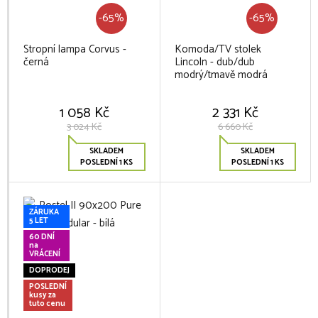
-65%
-65%
Stropní lampa Corvus -
Komoda/TV stolek
černá
Lincoln - dub/dub
modrý/tmavě modrá
1 058 Kč
2 331 Kč
3 024 Kč
6 660 Kč
SKLADEM
SKLADEM
POSLEDNÍ 1 KS
POSLEDNÍ 1 KS
ZÁRUKA
5 LET
60 DNÍ
na
VRÁCENÍ
DOPRODEJ
POSLEDNÍ
kusy za
tuto cenu