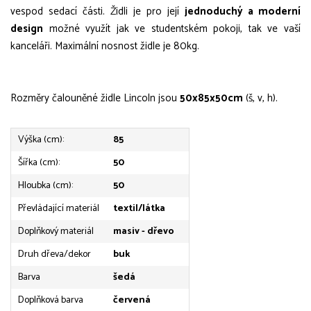
vespod sedací části. Židli je pro její
jednoduchý a moderní
design
možné využít jak ve studentském pokoji, tak ve vaší
kanceláři. Maximální nosnost židle je 80kg.
Rozměry čalouněné židle Lincoln jsou
50x85x50cm
(š, v, h).
Výška (cm):
85
Šířka (cm):
50
Hloubka (cm):
50
Převládající materiál
textil/látka
Doplňkový materiál
masiv - dřevo
Druh dřeva/dekor
buk
Barva
šedá
Doplňková barva
červená