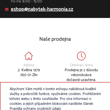
Po-Pá: 8:00 - 15:00
eshop@nabytek-harmonia.cz
Naše prodejna
Adresa
Otevírací doba
2. Května 1379
Prodejna je z důvodu
760 01 Zlín
rekonstrukce
dočasně uzavřena.
Abychom Vám mohli v tomto eshopu nabídnout kvalitní
služby a pokročilé funkce, využíváme cookies. Prohlížením
tohoto webu s tímto souhlasíte. Pro více informací o
cookies a jejich případném blokování navštivte článek
Pravidla ochrany osobních údajů