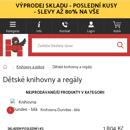
VÝPRODEJ SKLADU - POSLEDNÍ KUSY
- SLEVY AŽ 80% NA VŠE
Kategorie
Info
Kontakt
Login
Košík
Knihovny a police
Dětské knihovny a regály
Dětské knihovny a regály
NEJPRODÁVANĚJŠÍ PRODUKTY V KATEGORII
1.
Knihovna Dundee - bílá
1 804 Kč
SKLADEM POSLEDNÍ 1 KS