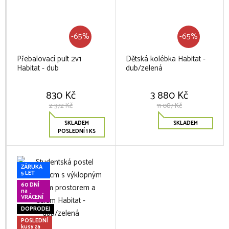
-65%
-65%
Přebalovací pult 2v1
Dětská kolébka Habitat -
Habitat - dub
dub/zelená
830 Kč
3 880 Kč
2 372 Kč
11 087 Kč
SKLADEM
SKLADEM
POSLEDNÍ 1 KS
ZÁRUKA
5 LET
60 DNÍ
na
VRÁCENÍ
DOPRODEJ
POSLEDNÍ
kusy za