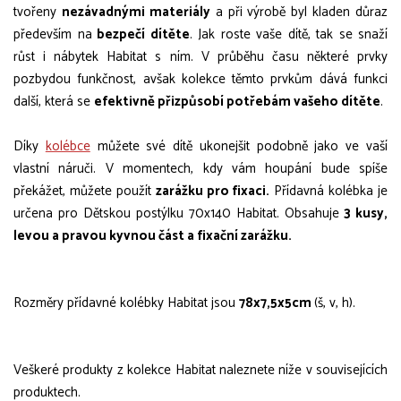
tvořeny
nezávadnými materiály
a při výrobě byl kladen důraz
především na
bezpečí dítěte
. Jak roste vaše dítě, tak se snaží
růst i nábytek Habitat s ním. V průběhu času některé prvky
pozbydou funkčnost, avšak kolekce těmto prvkům dává funkci
další, která se
efektivně přizpůsobí potřebám vašeho dítěte
.
Díky
kolébce
můžete své dítě ukonejšit podobně jako ve vaší
vlastní náruči. V momentech, kdy vám houpání bude spíše
překážet, můžete použít
zarážku pro fixaci.
Přídavná kolébka je
určena pro Dětskou postýlku 70x140 Habitat. Obsahuje
3 kusy,
levou a pravou kyvnou část a fixační zarážku.
Rozměry přídavné kolébky Habitat jsou
78x7,5x5cm
(š, v, h).
Veškeré produkty z kolekce Habitat naleznete níže v souvisejících
produktech.