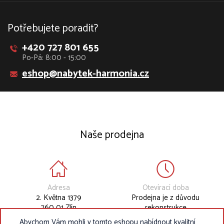
Potřebujete poradit?
+420 727 801 655
Po-Pá: 8:00 - 15:00
eshop@nabytek-harmonia.cz
Naše prodejna
Adresa
Otevírací doba
2. Května 1379
Prodejna je z důvodu
760 01 Zlín
rekonstrukce
dočasně uzavřena.
Abychom Vám mohli v tomto eshopu nabídnout kvalitní