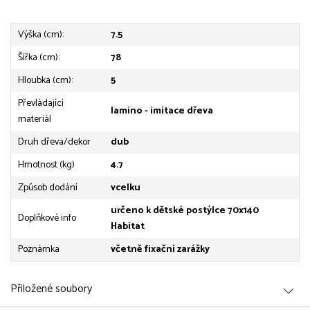
Výška (cm):
7.5
Šířka (cm):
78
Hloubka (cm):
5
Převládající
lamino - imitace dřeva
materiál
Druh dřeva/dekor
dub
Hmotnost (kg)
4.7
Způsob dodání
vcelku
určeno k dětské postýlce 70x140
Doplňkové info
Habitat
Poznámka
včetně fixační zarážky
Přiložené soubory