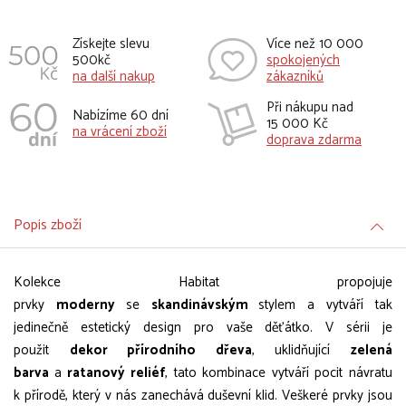
Získejte slevu
Více než 10 000
500kč
spokojených
na další nakup
zákazníků
Při nákupu nad
Nabízíme 60 dní
15 000 Kč
na vrácení zboží
doprava zdarma
Popis zboží
Kolekce Habitat propojuje
prvky
moderny
se
skandinávským
stylem a vytváří tak
jedinečně estetický design pro vaše děťátko. V sérii je
použit
dekor přírodního dřeva
, uklidňující
zelená
barva
a
ratanový reliéf
, tato kombinace vytváří pocit návratu
k přírodě, který v nás zanechává duševní klid. Veškeré prvky jsou