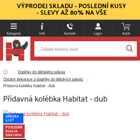
VÝPRODEJ SKLADU - POSLEDNÍ KUSY
- SLEVY AŽ 80% NA VŠE
Kategorie
Info
Kontakt
Login
Košík
Doplňky do dětského pokoje
Ostatní dekorace a doplňky do dětských pokojů
Přídavná kolébka Habitat - dub
Přídavná kolébka Habitat - dub
ZÁRUKA
5 LET
POSLEDNÍ
kusy za
tuto cenu