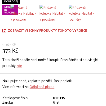
DOPRODEJ
60 DNÍ
na
VRÁCENÍ
ZOBRAZIT VŠECHNY PRODUKTY TOHOTO VÝROBCE
1 067 Kč
373 Kč
Toto zboží nadále není možné koupit. Prohlédněte si související
produkty
zde
Nakupujte hned, zaplaťte později. Bez poplatku.
Více informací na
Odložená platba
Katalogové číslo:
050135
Záruka:
5 let