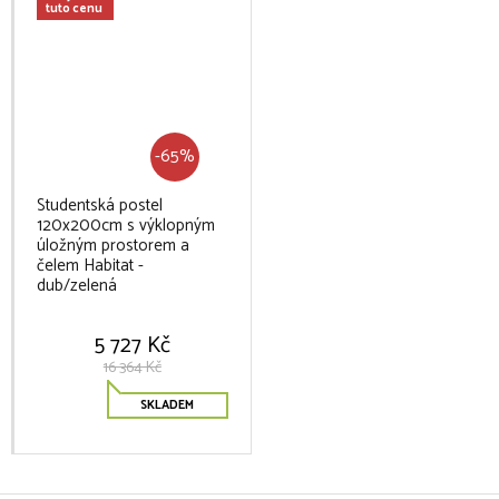
tuto cenu
-65%
Studentská postel
120x200cm s výklopným
úložným prostorem a
čelem Habitat -
dub/zelená
5 727 Kč
16 364 Kč
SKLADEM