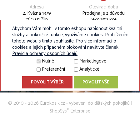
Adresa
Otevírací doba
2. Května 1379
Prodejna je z důvodu
760 01 Zlín
rekonstrukce
dočasně uzavřena.
Abychom Vám mohli v tomto eshopu nabídnout kvalitní
služby a pokročilé funkce, využíváme cookies. Prohlížením
tohoto webu s tímto souhlasíte. Pro více informací o
cookies a jejich případném blokování navštivte článek
Pravidla ochrany osobních údajů
Nutné
Marketingové
Preferenční
Analytické
POVOLIT VÝBĚR
POVOLIT VŠE
© 2010 - 2026 Eurokosik.cz - vybavení do dětských pokojíků |
®
ShopSys
Enterprise