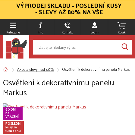
VÝPRODEJ SKLADU - POSLEDNÍ KUSY
- SLEVY AŽ 80% NA VŠE
Kategorie
Info
Kontakt
Login
Košík
Akce a slevy nad 40%
Osvětlení k dekorativnímu panelu Markus
Osvětlení k dekorativnímu panelu
Markus
60 DNÍ
na
VRÁCENÍ
POSLEDNÍ
kusy za
tuto cenu