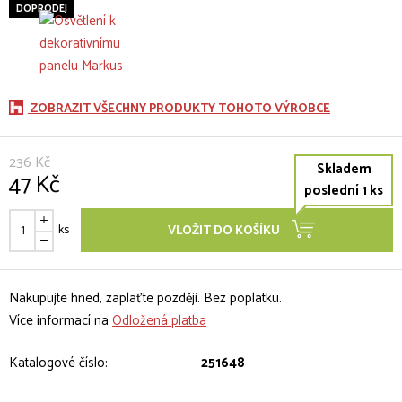
DOPRODEJ
ZOBRAZIT VŠECHNY PRODUKTY TOHOTO VÝROBCE
236 Kč
Skladem
47 Kč
poslední 1 ks
ks
VLOŽIT DO KOŠÍKU
Nakupujte hned, zaplaťte později. Bez poplatku.
Více informací na
Odložená platba
Katalogové číslo:
251648