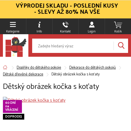
VÝPRODEJ SKLADU - POSLEDNÍ KUSY
- SLEVY AŽ 80% NA VŠE
Kategorie
Info
Kontakt
Login
Košík
Doplňky do dětského pokoje
Dekorace do dětských pokojů
Dětské dřevěné dekorace
Dětský obrázek kočka s koťaty
Dětský obrázek kočka s koťaty
60 DNÍ
na
VRÁCENÍ
DOPRODEJ