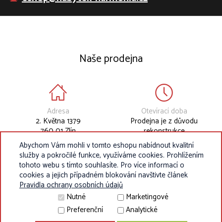
Naše prodejna
Adresa
Otevírací doba
2. Května 1379
Prodejna je z důvodu
760 01 Zlín
rekonstrukce
dočasně uzavřena.
Abychom Vám mohli v tomto eshopu nabídnout kvalitní
služby a pokročilé funkce, využíváme cookies. Prohlížením
tohoto webu s tímto souhlasíte. Pro více informací o
cookies a jejich případném blokování navštivte článek
Pravidla ochrany osobních údajů
Nutné
Marketingové
Preferenční
Analytické