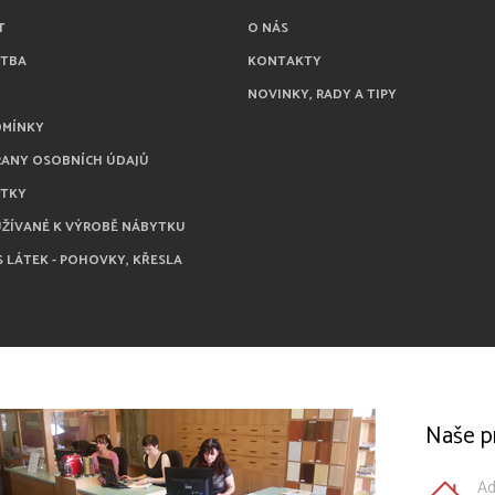
T
O NÁS
ATBA
KONTAKTY
NOVINKY, RADY A TIPY
DMÍNKY
RANY OSOBNÍCH ÚDAJŮ
ÁTKY
UŽÍVANÉ K VÝROBĚ NÁBYTKU
S LÁTEK - POHOVKY, KŘESLA
Naše p
Ad