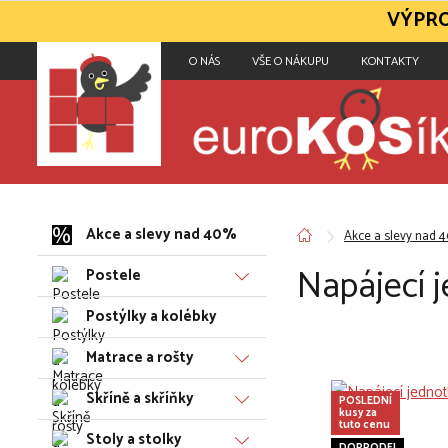
VÝPRO
O NÁS
VŠE O NÁKUPU
KONTAKTY
Akce a slevy nad 40%
Akce a slevy nad 
Napájecí 
Postele
Postýlky a kolébky
Matrace a rošty
Skříně a skříňky
POSLEDNÍ
kusy za
tuto cenu
Stoly a stolky