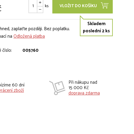
č
ks
VLOŽIT DO KOŠÍKU
Skladem
hned, zaplaťte později. Bez poplatku.
poslední 2 ks
mací na
Odložená platba
 číslo:
005760
Při nákupu nad
ízíme 60 dní
15 000 Kč
vrácení zboží
doprava zdarma