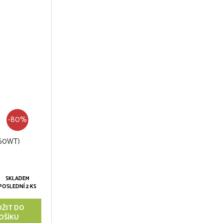
-80%
(60WT)
SKLADEM
POSLEDNÍ 2 KS
OŽIT DO
OŠÍKU