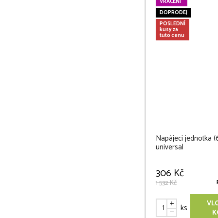
VRÁCENÍ
DOPRODEJ
POSLEDNÍ
kusy za
tuto cenu
Napájecí jednotka 
universal
306 Kč
1 532 Kč
VL
ks
K