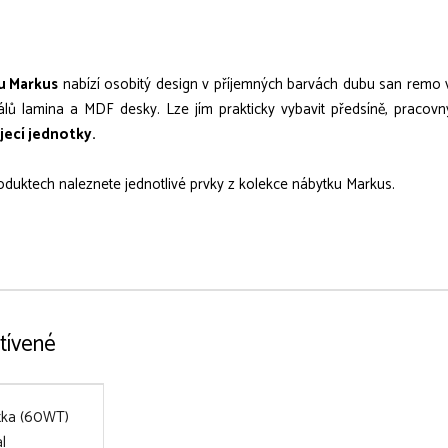
u Markus
nabízí osobitý design v příjemných barvách dubu san remo 
álů lamina a MDF desky. Lze jím prakticky vybavit předsíně, pracov
ecí jednotky.
roduktech naleznete jednotlivé prvky z kolekce nábytku Markus.
tívené