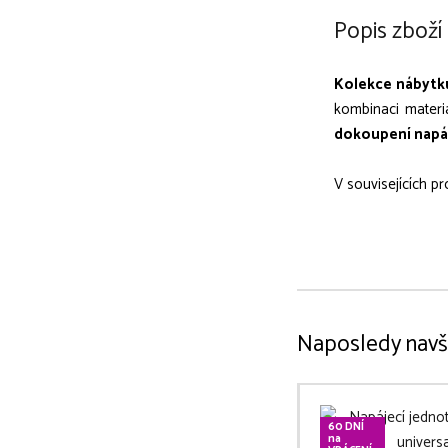
Popis zboží
Kolekce nábytk
kombinaci materi
dokoupení napáj
V souvisejících p
Naposledy navš
60 DNÍ
na