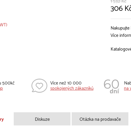
1 532 Kč
306 K
Nakupujte 
Více infor
Katalogové
vu 500kč
Více než 10 000
Nab
up
spokojených zákazníků
na 
ry
Diskuze
Otázka na prodavače