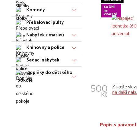
DOPRODEJ
60 DNÍ
Komody
na
VRÁCENÍ
Přebalovací pulty
Nábytek z masivu
Knihovny a police
Sedací nábytek
Doplňky do dětského
pokoje
Získejte sle
na další nak
Popis s paramet