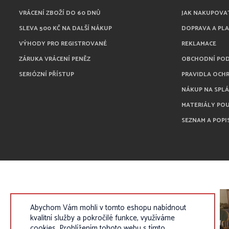
VRÁCENÍ ZBOŽÍ DO 60 DNŮ
JAK NAKUPOVA
SLEVA 500 KČ NA DALŠÍ NÁKUP
DOPRAVA A PL
VÝHODY PRO REGISTROVANÉ
REKLAMACE
ZÁRUKA VRÁCENÍ PENĚZ
OBCHODNÍ PO
SERIÓZNÍ PŘÍSTUP
PRAVIDLA OCH
NÁKUP NA SPL
MATERIÁLY PO
SEZNAM A POPI
Abychom Vám mohli v tomto eshopu nabídnout
kvalitní služby a pokročilé funkce, využíváme
cookies. Prohlížením tohoto webu s tímto