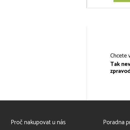
Chcete v
Tak nev
zpravod
Proč nakupovat u nás
Poradna p