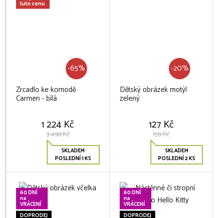
tuto cenu
-65%
-20%
Zrcadlo ke komodě
Dětský obrázek motýl
Carmen - bílá
zelený
1 224 Kč
127 Kč
3 498 Kč
159 Kč
SKLADEM
SKLADEM
POSLEDNÍ 1 KS
POSLEDNÍ 2 KS
60 DNÍ
60 DNÍ
na
na
VRÁCENÍ
VRÁCENÍ
DOPRODEJ
DOPRODEJ