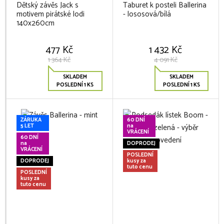
Dětský závěs Jack s
Taburet k posteli Ballerina
motivem pirátské lodi
- lososová/bílá
140x260cm
477 Kč
1 432 Kč
1 364 Kč
4 091 Kč
SKLADEM
SKLADEM
POSLEDNÍ 1 KS
POSLEDNÍ 1 KS
ZÁRUKA
60 DNÍ
5 LET
na
VRÁCENÍ
60 DNÍ
na
DOPRODEJ
VRÁCENÍ
POSLEDNÍ
DOPRODEJ
kusy za
tuto cenu
POSLEDNÍ
kusy za
tuto cenu