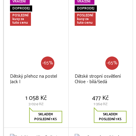
VRÁCENÍ
VRÁCENÍ
DOPRODEJ
DOPRODEJ
POSLEDNÍ
POSLEDNÍ
kusy za
kusy za
tuto cenu
tuto cenu
-65%
-65%
Dětský přehoz na postel
Dětské stropní osvětlení
Jack I
Chloe - bílá/šedá
1 058 Kč
477 Kč
3 024 Kč
1 364 Kč
SKLADEM
SKLADEM
POSLEDNÍ 1 KS
POSLEDNÍ 1 KS