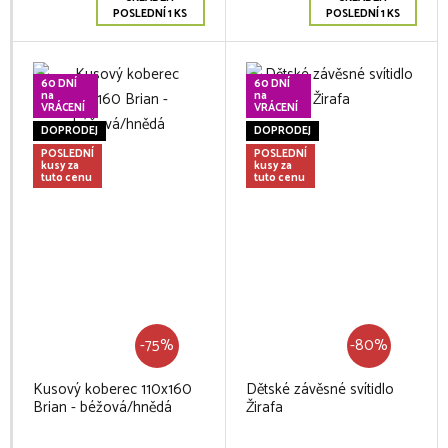
POSLEDNÍ 1 KS
POSLEDNÍ 1 KS
60 DNÍ
60 DNÍ
na
na
VRÁCENÍ
VRÁCENÍ
DOPRODEJ
DOPRODEJ
POSLEDNÍ
POSLEDNÍ
kusy za
kusy za
tuto cenu
tuto cenu
-75%
-80%
Kusový koberec 110x160
Dětské závěsné svítidlo
Brian - béžová/hnědá
Žirafa