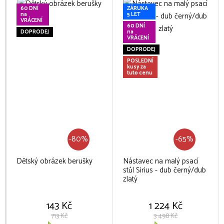
60 DNÍ
ZÁRUKA
na
5 LET
VRÁCENÍ
60 DNÍ
DOPRODEJ
na
VRÁCENÍ
DOPRODEJ
POSLEDNÍ
kusy za
tuto cenu
-80%
-65%
Dětský obrázek berušky
Nástavec na malý psací
stůl Sirius - dub černý/dub
zlatý
143 Kč
1 224 Kč
713 Kč
3 498 Kč