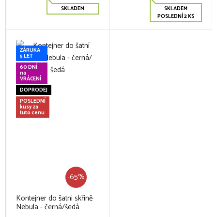
SKLADEM
SKLADEM
POSLEDNÍ 2 KS
ZÁRUKA
5 LET
60 DNÍ
na
VRÁCENÍ
DOPRODEJ
POSLEDNÍ
kusy za
tuto cenu
-65%
Kontejner do šatní skříně
Nebula - černá/šedá