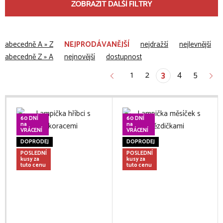
ZOBRAZIT DALŠÍ FILTRY
abecedně A » Z
NEJPRODÁVANĚJŠÍ
nejdražší
nejlevnější
abecedně Z » A
nejnovější
dostupnost
1
2
4
5
3
60 DNÍ
60 DNÍ
na
na
VRÁCENÍ
VRÁCENÍ
DOPRODEJ
DOPRODEJ
POSLEDNÍ
POSLEDNÍ
kusy za
kusy za
tuto cenu
tuto cenu