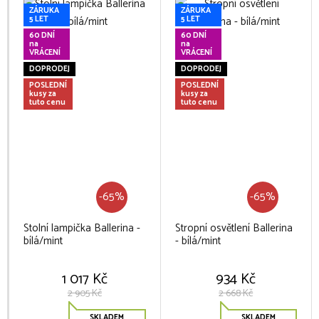
ZÁRUKA
ZÁRUKA
5 LET
5 LET
60 DNÍ
60 DNÍ
na
na
VRÁCENÍ
VRÁCENÍ
DOPRODEJ
DOPRODEJ
POSLEDNÍ
POSLEDNÍ
kusy za
kusy za
tuto cenu
tuto cenu
-65%
-65%
Stolní lampička Ballerina -
Stropní osvětlení Ballerina
bílá/mint
- bílá/mint
1 017 Kč
934 Kč
2 905 Kč
2 668 Kč
SKLADEM
SKLADEM