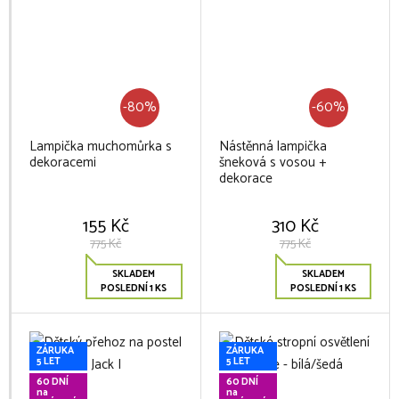
-80%
-60%
Lampička muchomůrka s
Nástěnná lampička
dekoracemi
šneková s vosou +
dekorace
155 Kč
310 Kč
775 Kč
775 Kč
SKLADEM
SKLADEM
POSLEDNÍ 1 KS
POSLEDNÍ 1 KS
ZÁRUKA
ZÁRUKA
5 LET
5 LET
60 DNÍ
60 DNÍ
na
na