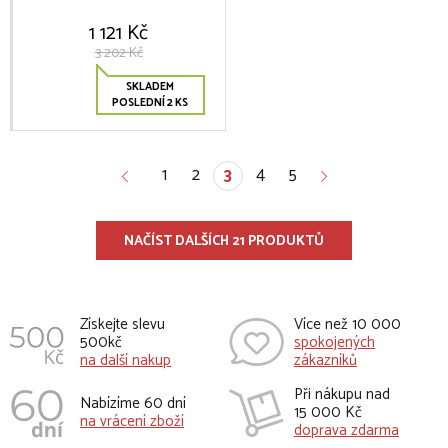
1 121 Kč
3 202 Kč
SKLADEM
POSLEDNÍ 2 KS
1
2
4
5
3
NAČÍST DALŠÍCH 21 PRODUKTŮ
Získejte slevu
Více než 10 000
500kč
spokojených
na další nakup
zákazníků
Při nákupu nad
Nabízíme 60 dní
15 000 Kč
na vrácení zboží
doprava zdarma