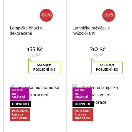
-80%
-60%
Lampička hříbci s
Lampička měsíček s
dekoracemi
hvězdičkami
155 Kč
310 Kč
775 Kč
775 Kč
SKLADEM
SKLADEM
POSLEDNÍ 1 KS
POSLEDNÍ 1 KS
60 DNÍ
60 DNÍ
na
na
VRÁCENÍ
VRÁCENÍ
DOPRODEJ
DOPRODEJ
POSLEDNÍ
POSLEDNÍ
kusy za
kusy za
tuto cenu
tuto cenu