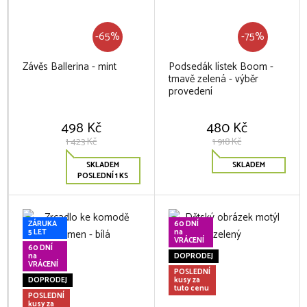
-65%
-75%
Závěs Ballerina - mint
Podsedák lístek Boom -
tmavě zelená - výběr
provedení
498 Kč
480 Kč
1 423 Kč
1 918 Kč
SKLADEM
SKLADEM
POSLEDNÍ 1 KS
ZÁRUKA
60 DNÍ
5 LET
na
VRÁCENÍ
60 DNÍ
na
DOPRODEJ
VRÁCENÍ
POSLEDNÍ
DOPRODEJ
kusy za
tuto cenu
POSLEDNÍ
kusy za