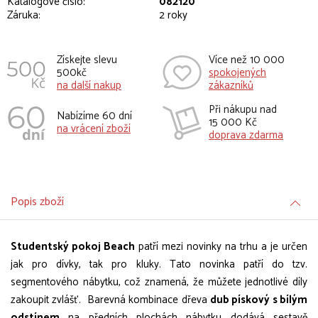
Katalogové číslo:
082120
Záruka:
2 roky
Získejte slevu
Více než 10 000
500kč
spokojených
na další nakup
zákazníků
Při nákupu nad
Nabízíme 60 dní
15 000 Kč
na vrácení zboží
doprava zdarma
Popis zboží
Studentský pokoj Beach
patří mezi novinky na trhu a je určen
jak pro dívky, tak pro kluky. Tato novinka patří do tzv.
segmentového nábytku, což znamená, že můžete jednotlivé díly
zakoupit zvlášť. Barevná kombinace dřeva
dub pískový s bílým
odstínem
na předních plochách nábytku dodává sestavě