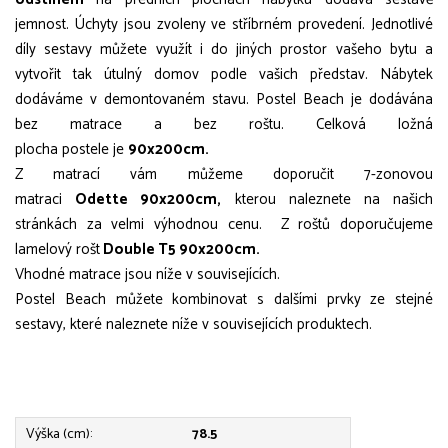
jemnost. Úchyty jsou zvoleny ve stříbrném provedení. Jednotlivé
díly sestavy můžete využít i do jiných prostor vašeho bytu a
vytvořit tak útulný domov podle vašich představ. Nábytek
dodáváme v demontovaném stavu. Postel Beach je dodávána
bez matrace a bez roštu. Celková ložná
plocha postele je
90x200cm.
Z matrací vám můžeme doporučit 7-zonovou
matraci
Odette 90x200cm,
kterou naleznete na našich
stránkách za velmi výhodnou cenu. Z roštů doporučujeme
lamelový rošt
Double T5 90x200cm.
Vhodné matrace jsou níže v souvisejících.
Postel Beach můžete kombinovat s dalšími prvky ze stejné
sestavy, které naleznete níže v souvisejících produktech.
Výška (cm):
78.5