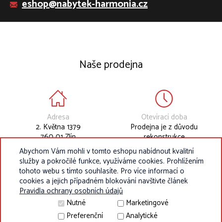
eshop@nabytek-harmonia.cz
Naše prodejna
Adresa
Otevírací doba
2. Května 1379
Prodejna je z důvodu
760 01 Zlín
rekonstrukce
dočasně uzavřena.
Abychom Vám mohli v tomto eshopu nabídnout kvalitní
služby a pokročilé funkce, využíváme cookies. Prohlížením
tohoto webu s tímto souhlasíte. Pro více informací o
cookies a jejich případném blokování navštivte článek
Pravidla ochrany osobních údajů
Nutné
Marketingové
Preferenční
Analytické