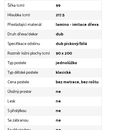
Šířka (cm):
99
Hloubka (cm):
217.5
Převládající materiál
lamino - imitace dřeva
Druh dřeva/dekor
dub
Specifikace odstínu
dub pískový/bílá
Rozměr ložní plochy (cm)
90 x 200
Typ postele
jednolůžko
Typ dětské postele
klasická
Cena postele
bez matrace, bez roštu
Úložný prostor
ne
Lesk
ne
S přistýlkou
ne
Se zábranou
ne