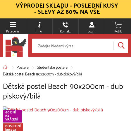
VÝPRODEJ SKLADU - POSLEDNÍ KUSY
- SLEVY AŽ 80% NA VŠE
Kategorie
Info
Kontakt
Login
Košík
Postele
Studentské postele
Dětská postel Beach 90x200cm - dub pískový/bílá
Dětská postel Beach 90x200cm - dub
pískový/bílá
60 DNÍ
na
VRÁCENÍ
POSLEDNÍ
kusy za