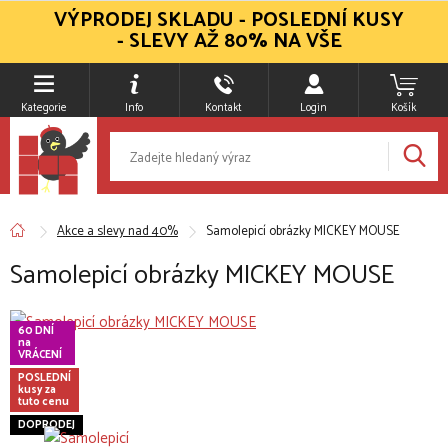
VÝPRODEJ SKLADU - POSLEDNÍ KUSY
- SLEVY AŽ 80% NA VŠE
Kategorie
Info
Kontakt
Login
Košík
Akce a slevy nad 40%
Samolepicí obrázky MICKEY MOUSE
Samolepicí obrázky MICKEY MOUSE
60 DNÍ
na
VRÁCENÍ
POSLEDNÍ
kusy za
tuto cenu
DOPRODEJ