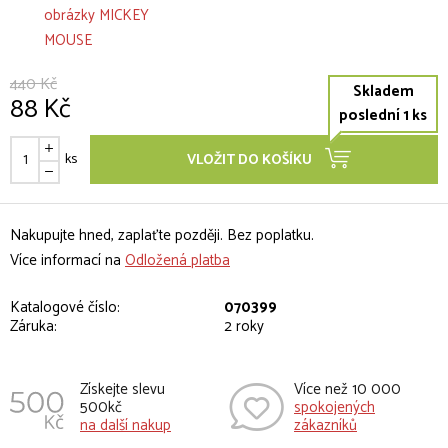
440 Kč
Skladem
88 Kč
poslední 1 ks
ks
VLOŽIT DO KOŠÍKU
Nakupujte hned, zaplaťte později. Bez poplatku.
Více informací na
Odložená platba
Katalogové číslo:
070399
Záruka:
2 roky
Získejte slevu
Více než 10 000
500kč
spokojených
na další nakup
zákazníků