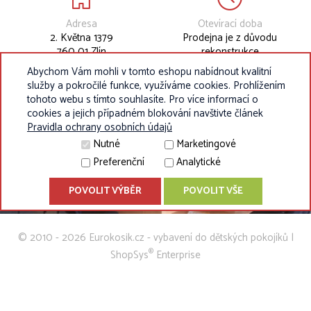
Adresa
Otevírací doba
2. Května 1379
Prodejna je z důvodu
760 01 Zlín
rekonstrukce
dočasně uzavřena.
Abychom Vám mohli v tomto eshopu nabídnout kvalitní
služby a pokročilé funkce, využíváme cookies. Prohlížením
tohoto webu s tímto souhlasíte. Pro více informací o
cookies a jejich případném blokování navštivte článek
Pravidla ochrany osobních údajů
Nutné
Marketingové
Preferenční
Analytické
POVOLIT VÝBĚR
POVOLIT VŠE
© 2010 - 2026 Eurokosik.cz - vybavení do dětských pokojíků |
®
ShopSys
Enterprise