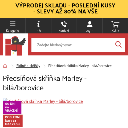
VÝPRODEJ SKLADU - POSLEDNÍ KUSY
- SLEVY AŽ 80% NA VŠE
Kategorie
Info
Kontakt
Login
Košík
Skříně a skříňky
Předsíňová skříňka Marley - bílá/borovice
Předsíňová skříňka Marley -
bílá/borovice
60 DNÍ
na
VRÁCENÍ
POSLEDNÍ
kusy za
tuto cenu