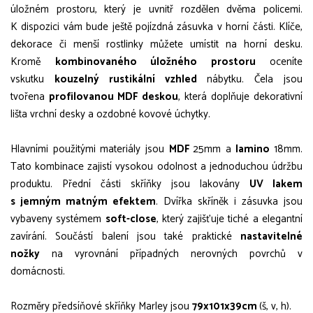
úložném prostoru, který je uvnitř rozdělen dvěma policemi.
K dispozici vám bude ještě pojízdná zásuvka v horní části. Klíče,
dekorace či menší rostlinky můžete umístit na horní desku.
Kromě
kombinovaného úložného prostoru
oceníte
vskutku
kouzelný rustikální vzhled
nábytku. Čela jsou
tvořena
profilovanou MDF deskou
, která doplňuje dekorativní
lišta vrchní desky a ozdobné kovové úchytky.
Hlavními použitými materiály jsou
MDF
25mm a
lamino
18mm.
Tato kombinace zajistí vysokou odolnost a jednoduchou údržbu
produktu. Přední části skříňky jsou lakovány
UV lakem
s jemným matným efektem
. Dvířka skříněk i zásuvka jsou
vybaveny systémem
soft-close
, který zajišťuje tiché a elegantní
zavírání. Součástí balení jsou také praktické
nastavitelné
nožky
na vyrovnání případných nerovných povrchů v
domácnosti.
Rozměry předsíňové skříňky Marley jsou
79x101x39cm
(š, v, h).