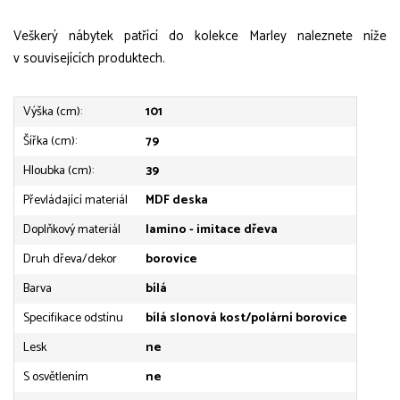
Veškerý nábytek patřící do kolekce Marley naleznete níže
v souvisejících produktech.
Výška (cm):
101
Šířka (cm):
79
Hloubka (cm):
39
Převládající materiál
MDF deska
Doplňkový materiál
lamino - imitace dřeva
Druh dřeva/dekor
borovice
Barva
bílá
Specifikace odstínu
bílá slonová kost/polární borovice
Lesk
ne
S osvětlením
ne