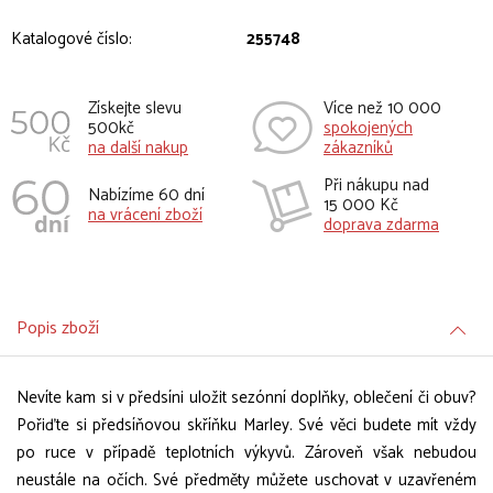
Katalogové číslo:
255748
Získejte slevu
Více než 10 000
500kč
spokojených
na další nakup
zákazníků
Při nákupu nad
Nabízíme 60 dní
15 000 Kč
na vrácení zboží
doprava zdarma
Popis zboží
Nevíte kam si v předsíni uložit sezónní doplňky, oblečení či obuv?
Pořiďte si předsíňovou skříňku Marley. Své věci budete mít vždy
po ruce v případě teplotních výkyvů. Zároveň však nebudou
neustále na očích. Své předměty můžete uschovat v uzavřeném